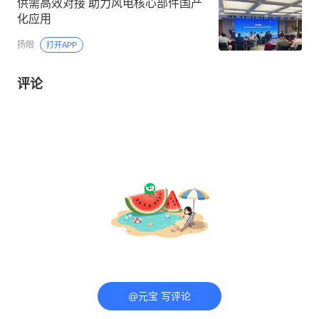
供需高效对接 助力风电核心部件国产
化应用
扬眼
打开APP
评论
@元宝 写评论