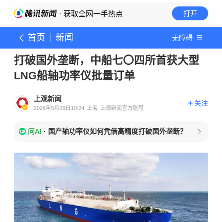
· 获取全网一手热点
打开
首页
新闻
无障碍
打破国外垄断，中船七〇四所首获大型
LNG船轴功率仪批量订单
上观新闻
关注
2026年5月29日10:24
上海
上观新闻官方账号
问AI
·
国产轴功率仪如何凭借高精度打破国外垄断？