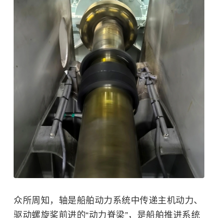
众所周知，轴是船舶动力系统中传递主机动力、
驱动螺旋桨前进的“动力脊梁”，是船舶推进系统