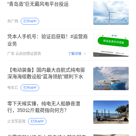
“青岛造”巨无霸风电平台投运
央广网
打开APP
凭本人手机号：验证后获取！#运营商
业务
00:15
广告
云启创想运营商
了解详情
【电动装备】国内最大自航式纯电驱
深海海缆敷设船“蓝海领航”顺利下水
电车汇
打开APP
零下天候实锤，纯电无人船静音潜
行，350公斤载荷指向何方？
止戈军是我
打开APP