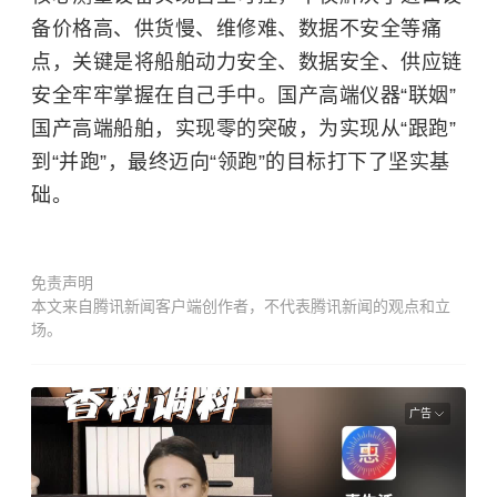
备价格高、供货慢、维修难、数据不安全等痛
点，关键是将船舶动力安全、数据安全、供应链
安全牢牢掌握在自己手中。国产高端仪器“联姻”
国产高端船舶，实现零的突破，为实现从“跟跑”
到“并跑”，最终迈向“领跑”的目标打下了坚实基
础。
免责声明
本文来自腾讯新闻客户端创作者，不代表腾讯新闻的观点和立
场。
广告