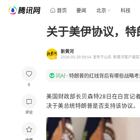
首页
要闻
北京
科技
关于美伊协议，特
新黄河
2026-05-29 09:54
发布于
山东
新黄河客户端官
问AI
·
特朗普的红线背后有哪些战略考
0
美国财政部长贝森特28日在白宫记
决于美总统特朗普是否支持该协议。
评论