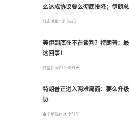
么达成协议要么彻底投降；伊朗总
家利益
城市晚报
1评论
前天
美伊到底在不在谈判？特朗普：最
这回事！
红星新闻
21评论
昨天
特朗普正进入两难局面：要么升级
协
金十新媒体
20小时前