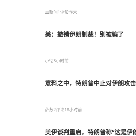
直新闻
1评论
昨天
美：撤销伊朗制裁！别被骗了
小彻
3小时前
意料之中，特朗普中止对伊朗攻
萨苏
2评论
18小时前
美伊谈判重启，特朗普称“这是伊