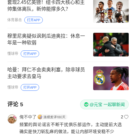
套现2.45亿英镑！纽卡四大核心和主
帅集体离队，新帅能撑多久？
体育暴击
打开APP
穆里尼奥疑似讽刺瓜迪奥拉：休息一
年是一种软弱
懂球帝
打开APP
哈曼：拜仁不会卖奥利塞，除非球员
主动要求去皇马
懂球帝
打开APP
评论
5
@元宝 一起聊新闻
俺不中了
2
频繁的舆论谣言不断干扰俱乐部运作，主动提前大选
确实是快刀斩乱麻的做法，能让内部环境安稳不少