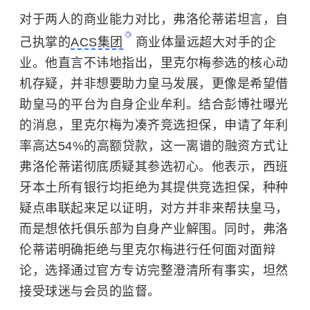
对于两人的商业能力对比，弗洛伦蒂诺坦言，自
己执掌的
ACS集团
商业体量远超大对手的企
业。他直言不讳地指出，里克尔梅参选的核心动
机存疑，并非想要助力皇马发展，更像是希望借
助皇马的平台为自身企业牟利。结合彭博社曝光
的消息，里克尔梅为凑齐竞选担保，申请了年利
率高达54%的高额贷款，这一离谱的融资方式让
弗洛伦蒂诺彻底质疑其参选初心。他表示，西班
牙本土所有银行均拒绝为其提供竞选担保，种种
疑点串联起来足以证明，对方并非来帮扶皇马，
而是想依托俱乐部为自身产业解围。同时，弗洛
伦蒂诺明确拒绝与里克尔梅进行任何面对面辩
论，选择通过官方专访完整澄清所有事实，坦然
接受球迷与会员的监督。