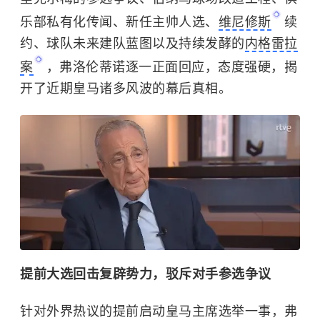
乐部私有化传闻、新任主帅人选、
维尼修斯
续
约、球队未来建队蓝图以及持续发酵的
内格雷拉
案
，弗洛伦蒂诺逐一正面回应，态度强硬，揭
开了近期皇马诸多风波的幕后真相。
提前大选回击复辟势力，驳斥对手参选争议
针对外界热议的提前启动皇马主席选举一事，弗