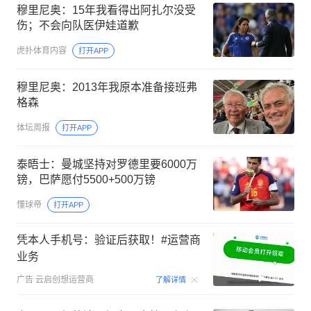
穆里尼奥：15年我看得出阿扎尔没受
伤；不会向队医伊娃道歉
虎扑体育内容
打开APP
穆里尼奥：2013年我原本准备接班弗
格森
体坛周报
打开APP
泰晤士：曼城坚持对罗德里要6000万
镑，巴萨愿付5500+500万镑
懂球帝
打开APP
凭本人手机号：验证后获取！#运营商
业务
00:15
广告
云启创想运营商
了解详情