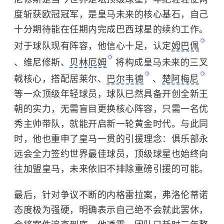
度斩获欧冠冠军，是皇马未来的核心基石，自己
十分期待能在任期内完成巴西球星的续约工作。
对于球队现有阵容，他信心十足，认定
姆巴佩
、维尼修斯、
贝林厄姆
将构成皇马未来的三叉
戟核心，搭配居莱尔、
巴尔韦德
、
楚阿梅尼
等一众顶级年轻球员，球队已然具备开创全新王
朝的实力，无需盲目更换核心阵容，只需一名优
秀主帅带队，就能开启新一轮黄金时代。与此同
时，他也重申了皇马一贯的引援理念：俱乐部永
远会全力签约世界最佳球员，顶级球星也始终向
往加盟皇马，未来依旧不排除重磅引援的可能。
最后，针对争议不断的内格雷拉案，弗洛伦蒂诺
态度极为强硬，明确表示自己绝不会就此罢休，