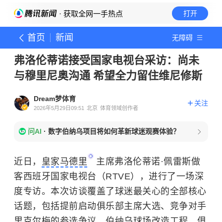
· 获取全网一手热点
打开
首页
新闻
无障碍
弗洛伦蒂诺接受国家电视台采访：尚未
与穆里尼奥沟通 希望全力留住维尼修斯
Dream梦体育
关注
2026年5月29日09:51
北京
体育领域创作者
问AI
·
数字伯纳乌项目将如何革新球迷观赛体验？
近日，
皇家马德里
主席弗洛伦蒂诺·佩雷斯做
客西班牙国家电视台（RTVE），进行了一场深
度专访。本次访谈覆盖了球迷最关心的全部核心
话题，包括提前启动俱乐部主席大选、竞争对手
里克尔梅的参选争议、伯纳乌球场改造工程、俱