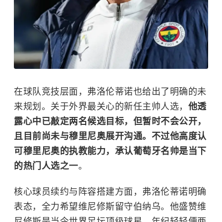
在球队竞技层面，弗洛伦蒂诺也给出了明确的未
来规划。关于外界最关心的新任主帅人选，
他透
露心中已敲定两名候选目标，但暂时不会公开，
且目前尚未与穆里尼奥展开沟通。不过他高度认
可穆里尼奥的执教能力，承认葡萄牙名帅是当下
的热门人选之一
。
核心球员续约与阵容搭建方面，弗洛伦蒂诺明确
表态，全力希望维尼修斯留守伯纳乌。他盛赞维
尼修斯是当今世界足坛顶级球星，年纪轻轻便两