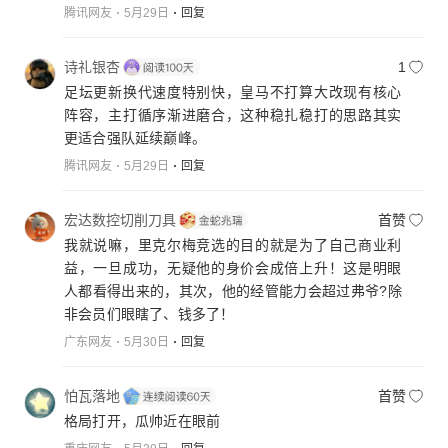
腾讯网友
5月29日
回复
诗礼银杏
1
足坛更新换代速度特别快，皇马不打算大改现有核心
阵容，主打循序渐进磨合，这种稳扎稳打的思路其实
更适合强队延续巅峰。
腾讯网友
5月29日
回复
宏达数控切削刀具
首赞
我就说嘛，里克尔梅竞选的目的就是为了自己商业利
益，一旦成功，无疑他的身价会成倍上升！这是明眼
人都看得出来的，其次，他的经管能力会超过弗爷?除
非会员们眼瞎了、钱多了！
广东网友
5月30日
回复
怕瓦落地
首赞
格局打开，瓜帅近在眼前