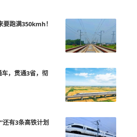
要跑满350kmh！
通车，贯通3省，彻
”还有3条高铁计划