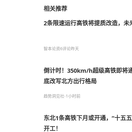
相关推荐
2条限速运行高铁将提质改造，未来
智本论资
6评论
昨天
倒计时！350km/h超级高铁即将
底改写北方出行格局
趋势洞见社
-1小时前
东北1条高铁下月或开通，“十五五
开工！