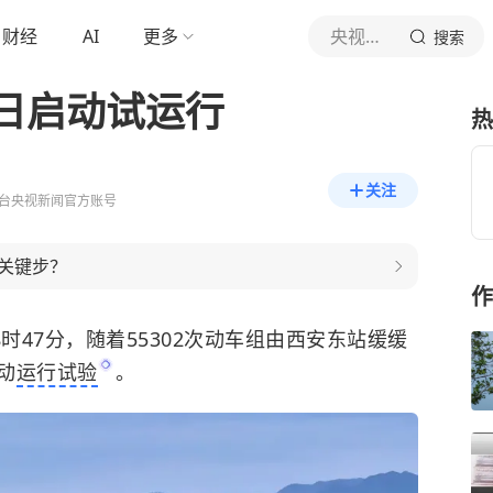
财经
AI
更多
央视新闻
搜索
日启动试运行
热
关注
台央视新闻官方账号
关键步？
作
时47分，随着55302次动车组由西安东站缓缓
动
运行试验
。