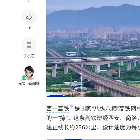
7
16
手机看
元宝 · 新闻妹
西十高铁
是国家“八纵八横”高铁网
的一“捺”。这条高铁途经西安、商
建正线长约256公里，设计速度为每小