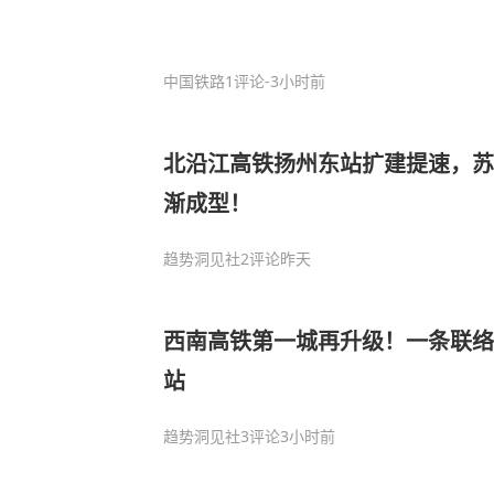
中国铁路
1评论
-3小时前
北沿江高铁扬州东站扩建提速，苏
渐成型！
趋势洞见社
2评论
昨天
西南高铁第一城再升级！一条联络
站
趋势洞见社
3评论
3小时前