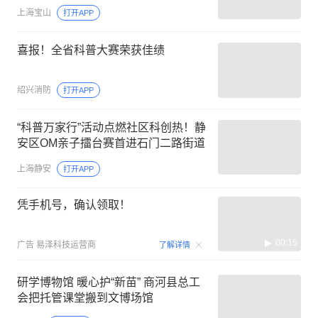
上海宝山
打开APP
喜报！全省科普大赛荣获佳绩
绍兴消防
打开APP
“科普万家行”活动点燃社区科创热！静
安区OM亲子擂台赛首进石门二路街道
上海静安
打开APP
凭手机号，确认领取！
00:15
广告
易泽科技运营商
了解详情
研学博物馆 暖心护“新苗” 商河县总工
会把托管课堂搬到文博场馆