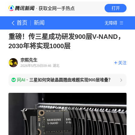
· 获取全网一手热点
打开
首页
新闻
无障碍
重磅！传三星成功研发900层V-NAND，
2030年将实现1000层
宗熙先生
关注
2026年5月29日09:46
湖北
问AI
·
三星如何突破晶圆翘曲难题实现900层堆叠？