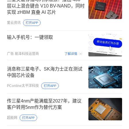
层以上混合键合 V10 BV-NAND，同时
实现 zHBM 直叠 AI 芯片
爱云资讯
打开APP
输入手机号：一键领取
00:15
广告
易泽科技运营商
了解详情
消息称三星电子、SK海力士正在测试
中国芯片设备
PConline太平洋科技
打开APP
传三星4nm产能满载至2027年，建议
客户转用5nm作为替代方案
超能网
打开APP