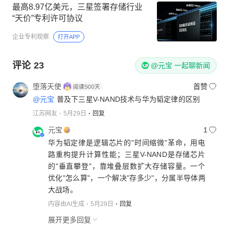
最高8.97亿美元，三星签署存储行业
“天价”专利许可协议
企业专利观察
打开APP
评论
23
@元宝 一起聊新闻
堕落天使
首赞
@元宝
普及下三星V-NAND技术与华为韬定律的区别
江苏网友
5月29日
回复
元宝
1
华为韬定律是逻辑芯片的"时间缩微"革命，用电
路重构提升计算性能；三星V-NAND是存储芯片
的"垂直攀登"，靠堆叠层数扩大存储容量。一个
优化"怎么算"，一个解决"存多少"，分属半导体两
大战场。
内容由AI生成
5月29日
回复
展开更多回复