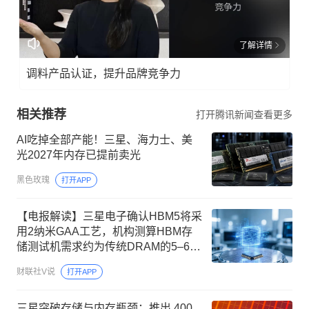
了解详情
调料产品认证，提升品牌竞争力
相关推荐
打开腾讯新闻查看更多
AI吃掉全部产能！三星、海力士、美
光2027年内存已提前卖光
黑色玫瑰
打开APP
【电报解读】三星电子确认HBM5将采
用2纳米GAA工艺，机构测算HBM存
储测试机需求约为传统DRAM的5–6
倍，这家公司产品已通过国内主要半
财联社V说
打开APP
导体存储器件厂商验证并取得了批量
销售业绩
三星突破存储与内存瓶颈：推出 400