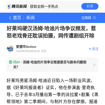
· 获取全网一手热点
打开
首页
新闻
无障碍
好莱坞硬汉汤姆·哈迪片场争议频发，惹
怒老戏骨还耽误拍摄，网传遭剧组开除
爱德华Action
关注
2026年5月29日09:46
北京
问AI
·
汤姆·哈迪的片场争议根源是否与剧本问题相
关？
好莱坞男星汤姆·哈迪近日陷入一场职业风波。
据《好莱坞报道者》证实，他在参演盖·里奇执
导、已于去年3月播出第一季的派拉蒙+剧集《黑
帮领地》第二季期间，与制片方存在摩擦。报道