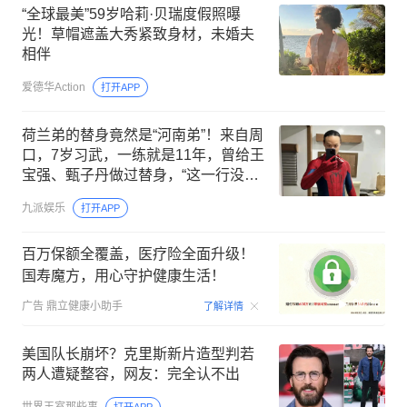
“全球最美”59岁哈莉·贝瑞度假照曝
光！草帽遮盖大秀紧致身材，未婚夫
相伴
爱德华Action
打开APP
荷兰弟的替身竟然是“河南弟”！来自周
口，7岁习武，一练就是11年，曾给王
宝强、甄子丹做过替身，“这一行没有
能力就找不到活儿”
九派娱乐
打开APP
百万保额全覆盖，医疗险全面升级！
国寿魔方，用心守护健康生活！
00:06
广告
鼎立健康小助手
了解详情
美国队长崩坏？克里斯新片造型判若
两人遭疑整容，网友：完全认不出