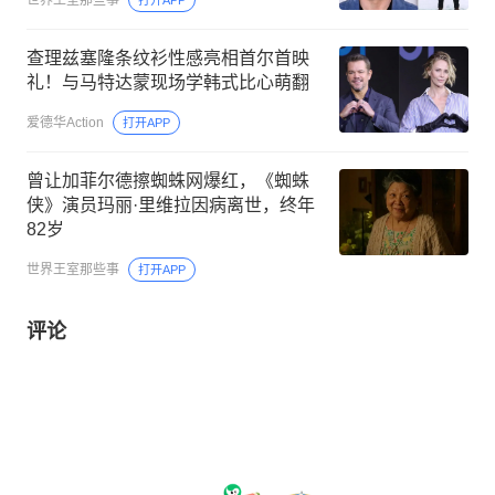
世界王室那些事
打开APP
查理兹塞隆条纹衫性感亮相首尔首映
礼！与马特达蒙现场学韩式比心萌翻
爱德华Action
打开APP
曾让加菲尔德擦蜘蛛网爆红，《蜘蛛
侠》演员玛丽·里维拉因病离世，终年
82岁
世界王室那些事
打开APP
评论