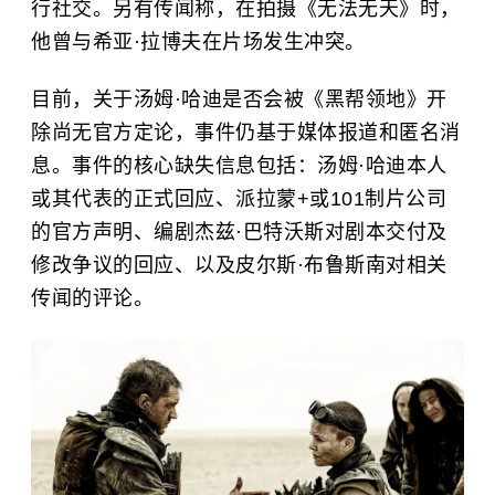
行社交。另有传闻称，在拍摄《无法无天》时，
他曾与希亚·拉博夫在片场发生冲突。
目前，关于汤姆·哈迪是否会被《黑帮领地》开
除尚无官方定论，事件仍基于媒体报道和匿名消
息。事件的核心缺失信息包括：汤姆·哈迪本人
或其代表的正式回应、派拉蒙+或101制片公司
的官方声明、编剧杰兹·巴特沃斯对剧本交付及
修改争议的回应、以及皮尔斯·布鲁斯南对相关
传闻的评论。