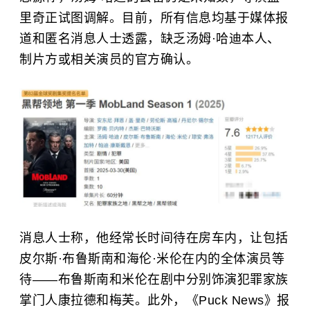
里奇
正试图调解。目前，所有信息均基于媒体报
道和匿名消息人士透露，缺乏汤姆·哈迪本人、
制片方或相关演员的官方确认。
消息人士称，他经常长时间待在房车内，让包括
皮尔斯·布鲁斯南
和
海伦·米伦
在内的全体演员等
待——布鲁斯南和米伦在剧中分别饰演犯罪家族
掌门人康拉德和梅芙。此外，《Puck News》报