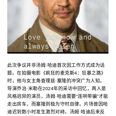
此次争议并非汤姆·哈迪首次因工作方式成为话
题。在拍摄电影《疯狂的麦克斯4：狂暴之路》
时，他与女主角查理兹·塞隆的冲突广为人知。
导演
乔治·米勒
在2024年的采访中回忆，两人是
风格迥异的演员，汤姆·哈迪需要“连哄带骗”才能
走出房车，而塞隆则极为守时自律。片场曾因哈
迪迟到数小时发生激烈对峙。汤姆·哈迪后来反