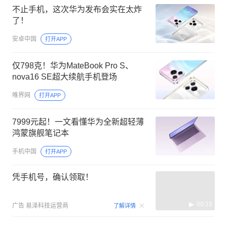
不止手机，这次华为发布会实在太炸
了！
安卓中国
打开APP
仅798克！华为MateBook Pro S、
nova16 SE超大续航手机登场
唯界网
打开APP
7999元起！一文看懂华为全新超轻薄
鸿蒙旗舰笔记本
手机中国
打开APP
凭手机号，确认领取！
00:15
广告
易泽科技运营商
了解详情