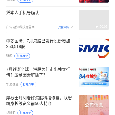
凭本人手机号确认！
00:07
广告
易泽科技运营商
了解详情
中芯国际：7月港股已发行股份增加
253,518股
财闻
打开APP
7月领涨全球！港股为何走出独立行
情？压制因素解除了？
华夏基金
打开APP
摩根士丹利看好港股科技修复，联想
跻身长线资金前50大持仓
格隆汇
打开APP