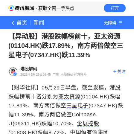
· 获取全网一手热点
打开
首页
新闻
无障碍
【异动股】港股跌幅榜前十，亚太资源
(01104.HK)跌17.89%，南方两倍做空三
星电子(07347.HK)跌11.39%
港股解码
关注
2026年5月29日09:45
广东
港股解码官方账号
【财华社讯】05月29日早盘，截至发稿，港股
跌幅榜前十名分别为
亚太资源
(01104.HK)跌幅
17.89%、南方两倍做空
三星电子
(07347.HK)跌
幅11.39%、南方两倍做空Coinbase-
U(09311.HK)跌幅10.70%、
企展控股
(01808.HK)跌幅8.72%、
中国恒有源集团