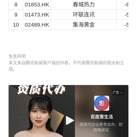
8
01853.HK
春城热力
-6.47
9
01473.HK
环联连讯
-5.88
10
02489.HK
集海黄金
-5.68
免责声明
本文来自腾讯新闻客户端创作者，不代表腾讯新闻的观点和立
场。
广告