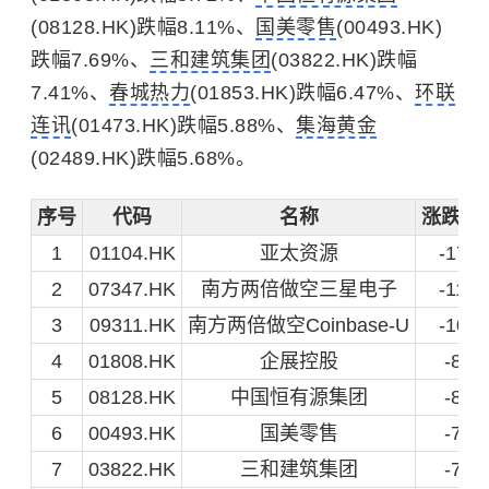
(08128.HK)跌幅8.11%、
国美零售
(00493.HK)
跌幅7.69%、
三和建筑集团
(03822.HK)跌幅
7.41%、
春城热力
(01853.HK)跌幅6.47%、
环联
连讯
(01473.HK)跌幅5.88%、
集海黄金
(02489.HK)跌幅5.68%。
序号
代码
名称
涨跌额(
1
01104.HK
亚太资源
-17.8
2
07347.HK
南方两倍做空三星电子
-11.3
3
09311.HK
南方两倍做空Coinbase-U
-10.7
4
01808.HK
企展控股
-8.72
5
08128.HK
中国恒有源集团
-8.11
6
00493.HK
国美零售
-7.69
7
03822.HK
三和建筑集团
-7.41