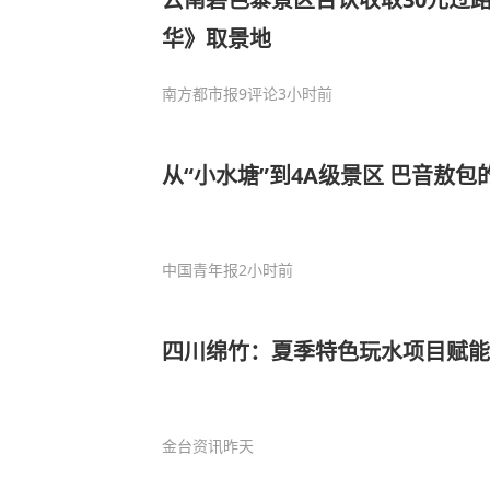
华》取景地
南方都市报
9评论
3小时前
从“小水塘”到4A级景区 巴音敖包
中国青年报
2小时前
四川绵竹：夏季特色玩水项目赋能
金台资讯
昨天