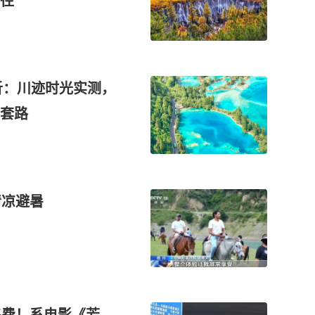
径
析：川迹时光实测，
行套路
清凉避暑
路费！系电影《芳