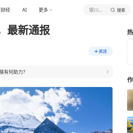
财经
AI
更多
银川晚报
搜索
，最新通报
热
关注
展有何助力？
作