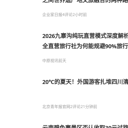
之间世界遗产地文旅融合的两种路
企业家日报
4评论
2小时前
2026九寨沟纯玩直营模式深度解
全直营旅行社为何能规避90%旅
中原视讯
前天
20℃的夏天！外国游客扎堆四川
北京青年报官网
2评论
21分钟前
云南碧色寨景区否认收取30元过