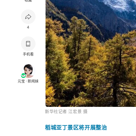
收藏
4
手机看
元宝 · 新闻妹
新华社记者 江宏景 摄
稻城亚丁
景区将开展整治