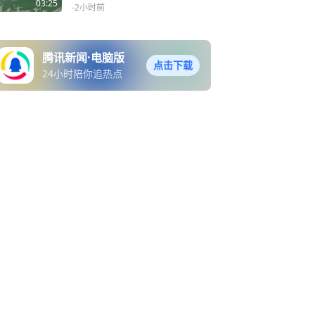
主题宣传片正式发布！ 相聚
03:25
-2小时前
塞上湖城大美银川，共赴热
血体育盛会！
腾讯新闻·电脑版
点击下载
24小时陪你追热点