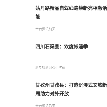
姑丹路精品自驾线路焕新亮相激活
能
金台资讯
前天
四川石渠县：欢度帐篷季
新华社新闻
-5小时前
甘孜州甘孜县：打造沉浸式文旅新
周助力对外开放
金台资讯
昨天