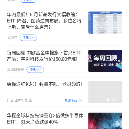
年内最低！8 月新基发行大幅收缩：
ETF 降温、医药逆向布局，多位名将
上新，背后什么启示？
金融界
打开APP
每周回顾 中欧基金申报旗下首只ETF
产品；宇树科技发行价150.80元/股
公司研究室
打开APP
给你送红包啦！数量不限，登录领取!
00:44
广告
回村开饭店
立即下载
华夏全球科技先锋重仓3倍做多半导体
ETF，31天净值跌逾40%