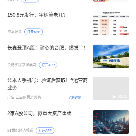
150.8元发行，宇树算老几？
资本记事
打开APP
长鑫登顶A股：耐心的合肥，爆发了！
合肥买房参谋吴哥
打开APP
凭本人手机号：验证后获取！#运营商
业务
00:15
广告
云启创想运营商
了解详情
2家A股公司，拟重大资产重组
21世纪经济报道
打开APP