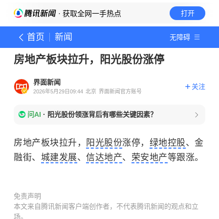
· 获取全网一手热点
打开
首页
新闻
无障碍
房地产板块拉升，阳光股份涨停
界面新闻
关注
2026年5月29日09:44
北京
界面新闻官方账号
问AI
·
阳光股份领涨背后有哪些关键因素？
房地产板块拉升，
阳光股份
涨停，
绿地控股
、金
融街、
城建发展
、
信达地产
、
荣安地产
等跟涨。
免责声明
本文来自腾讯新闻客户端创作者，不代表腾讯新闻的观点和立
场。