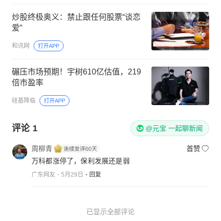
炒股终极奥义：禁止跟任何股票“谈恋
爱”
和讯网
打开APP
碾压市场预期！宇树610亿估值，219
倍市盈率
硅基降临
打开APP
评论
1
@元宝 一起聊新闻
周柳青
首赞
万科都涨停了，保利发展还是弱
广东网友
5月29日
回复
已显示全部评论