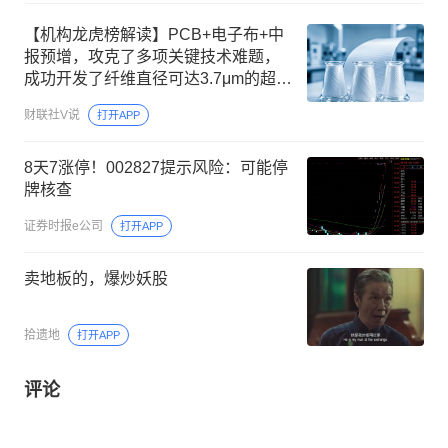
【机构龙虎榜解读】PCB+电子布+中
报预增，攻克了多项关键技术难题，
成功开发了纤维直径可达3.7μm的超细
纱等优势产品，解决了高端PCB源头
财联社V说
打开APP
关键材料长期依赖进口的问题，机构
大额净买入这家公司9.5亿
8天7涨停！002827提示风险：可能停
牌核查
证券时报e公司
打开APP
卖地板的，爆炒妖股
拾遗地
打开APP
评论