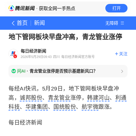
· 获取全网一手热点
打开
首页
新闻
无障碍
地下管网板块早盘冲高，青龙管业涨停
每日经济新闻
关注
2026年5月29日09:43
四川
每日经济新闻官方账号
问AI
·
青龙管业涨停是否预示基建新风口？
每经AI快讯，5月29日，地下管网板块早盘冲
高，
诚邦股份
、
青龙管业
涨停，
韩建河山
、
利通
科技
、
华建集团
、
国统股份
、
航宇微
跟涨。
每日经济新闻