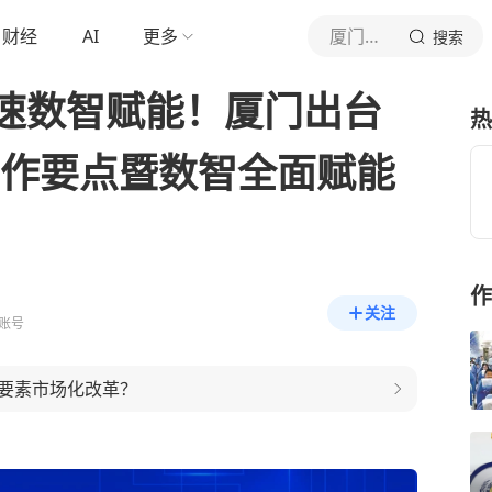
财经
AI
更多
厦门日报
搜索
速数智赋能！厦门出台
热
工作要点暨数智全面赋能
作
关注
账号
要素市场化改革？