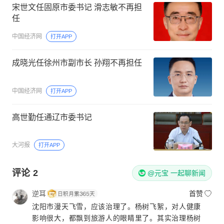
宋世文任固原市委书记 滑志敏不再担
任
中国经济网
打开APP
成晓光任徐州市副市长 孙翔不再担任
中国经济网
打开APP
高世勤任通辽市委书记
大河报
打开APP
评论
2
@元宝 一起聊新闻
逆耳
首赞
沈阳市漫天飞雪，应该治理了。杨树飞絮，对人健康
影响很大，都飘到旅游人的眼睛里了。其实治理杨树