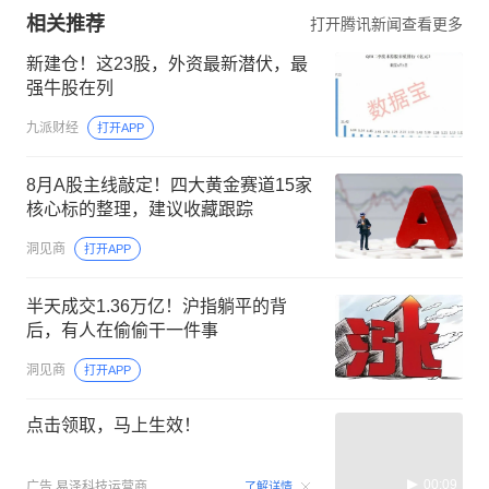
相关推荐
打开腾讯新闻查看更多
新建仓！这23股，外资最新潜伏，最
强牛股在列
九派财经
打开APP
8月A股主线敲定！四大黄金赛道15家
核心标的整理，建议收藏跟踪
洞见商
打开APP
半天成交1.36万亿！沪指躺平的背
后，有人在偷偷干一件事
洞见商
打开APP
点击领取，马上生效！
00:09
广告
易泽科技运营商
了解详情