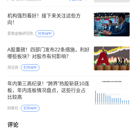
机构强烈看好！接下来关注这些方
向！
星图金融研究院
打开APP
A股重磅！四部门发布22条措施，利好
哪些板块？对股市有何影响？
洞见商
打开APP
年内第三高纪录！“跨界”热股斩获10连
板，年内连板情况盘点，这些行业占
比较高
财联社
打开APP
评论