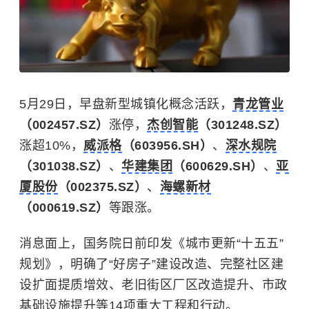
5月29日，早盘新型城镇化概念活跃，
青龙管业
（002457.SZ）
涨停，
杰创智能
（301248.SZ）
涨超10%，
威派格
（603956.SH）
、
深水规院
（301038.SZ）
、
华建集团
（600629.SH）
、
亚
厦股份
（002375.SZ）
、
海螺新材
（000619.SZ）
等跟涨。
消息面上，国务院日前印发《城市更新“十五五”
规划》，明确了“好房子”建设改造、完整社区建
设扩面提质增效、老旧街区厂区改造提升、市政
基础设施提升等14项重大工程和行动。