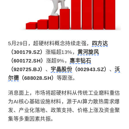
5月29日，超硬材料概念持续走强，
四方达
（300179.SZ）
涨幅超13%，
黄河旋风
（600172.SH）
涨超9%，
惠丰钻石
（920725.BJ）
、
宇晶股份
（002943.SZ）
、
沃
尔德
（688028.SH）
等跟涨。
消息面上，市场将超硬材料从传统工业磨料重估
为AI核心基础设施材料，源于AI算力散热需求爆
发、产业化落地、政策支持、价格上涨及资金聚
集等多重因素共振。