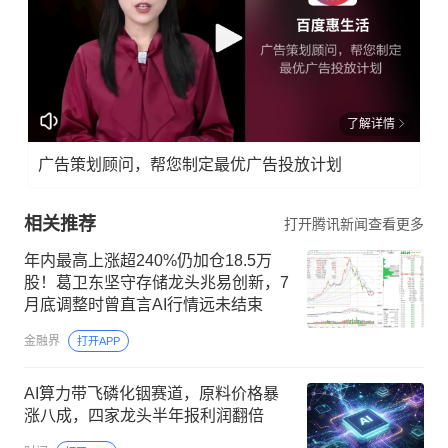
了解详情
广告策划顾问，帮您制定最优广告投放计划
相关推荐
打开腾讯新闻查看更多
年内最高上涨超240%仍加仓18.5万
股！葛卫东坚守存储龙头兆易创新，7
月底调整时曾直言AI行情远未结束
金融界
打开APP
AI算力带飞磷化铟赛道，原料价格暴
涨八成，四家龙头半年报利润翻倍