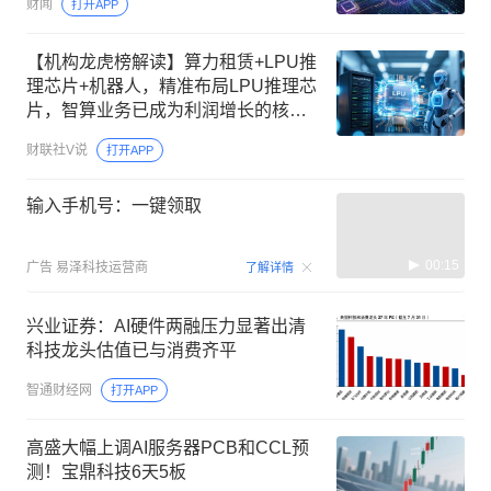
财闻
打开APP
【机构龙虎榜解读】算力租赁+LPU推
理芯片+机器人，精准布局LPU推理芯
片，智算业务已成为利润增长的核心
来源，成为智元首批“A链”供应商，在
财联社V说
打开APP
机器人“大小脑”控制器领域已有客户订
单落地，这家公司获净买入
输入手机号：一键领取
00:15
广告
易泽科技运营商
了解详情
兴业证券：AI硬件两融压力显著出清
科技龙头估值已与消费齐平
智通财经网
打开APP
高盛大幅上调AI服务器PCB和CCL预
测！宝鼎科技6天5板