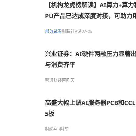
【机构龙虎榜解读】AI算力+算力
PU产品已达成深度对接，可助力
PU的云平台，依托统一存储、AI
部分试看
财联社V说
07-08
合，打造适配AI发展的IT基础设
入
兴业证券：AI硬件两融压力显著出
与消费齐平
智通财经网
昨天
高盛大幅上调AI服务器PCB和CC
5板
财闻
4小时前