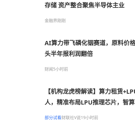
存储 资产整合聚焦半导体主业
金融界
刚刚
AI算力带飞磷化铟赛道，原料价
头半年报利润翻倍
财闻
5小时前
【机构龙虎榜解读】算力租赁+LP
人，精准布局LPU推理芯片，智
长的核心来源，成为智元首批“A
部分试看
财联社V说
19小时前
人“大小脑”控制器领域已有客户
获净买入