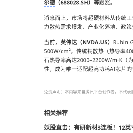
尔德
（688028.SH）
等跟涨。
消息面上，市场将超硬材料从传统工业
力散热需求爆发、产业化落地、政策
当前，
英伟达
（NVDA.US）
Rubi
500W/cm²，传统铜散热（热导率4
石热导率高达2000–2200W/m·
性，成为唯一适配超高功耗AI芯片
免责声明：本内容来自腾讯平台创作者，不代表
相关推荐
妖股直击：有研新材3连板！12英