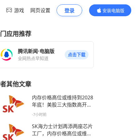
游戏
网页设置
登录
安装电脑版
内容更精彩
门应用推荐
腾讯新闻·电脑版
点击下载
全网热点早知道
者其他文章
内存价格高位或维持到2028
年底！美股三大指数高开，
美光、博通、英特尔集体上
-7小时前
涨
SK海力士计划再添两座芯片
工厂，内存价格高位或维持