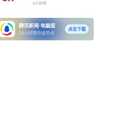
到2028年底
-6小时前
腾讯新闻·电脑版
点击下载
24小时陪你追热点