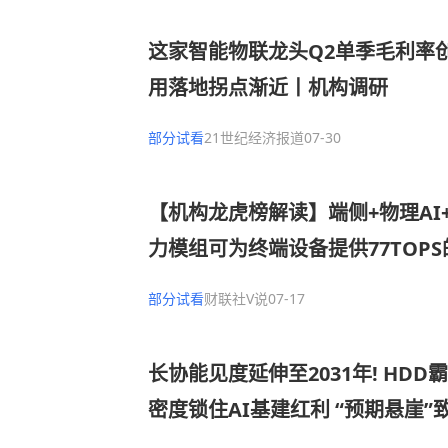
这家智能物联龙头Q2单季毛利率
用落地拐点渐近丨机构调研
部分试看
21世纪经济报道
07-30
【机构龙虎榜解读】端侧+物理AI
力模组可为终端设备提供77TOP
力，为物理AI应用提供底层计算
部分试看
财联社V说
07-17
器人的高速率通信模组已经小批量
净买入
长协能见度延伸至2031年! HD
密度锁住AI基建红利 “预期悬崖”