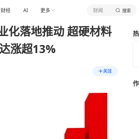
财经
AI
更多
财闻
搜索
业化落地推动 超硬材料
热
达涨超13%
关注
作