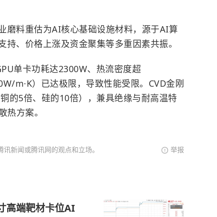
磨料重估为AI核心基础设施材料，源于AI算
支持、价格上涨及资金聚集等多重因素共振。
n GPU单卡功耗达2300W、热流密度超
00W/m·K）已达极限，导致性能受限。CVD金刚
K（为铜的5倍、硅的10倍），兼具绝缘与耐高温特
的散热方案。
腾讯新闻或腾讯网的观点和立场。
举报
寸高端靶材卡位AI