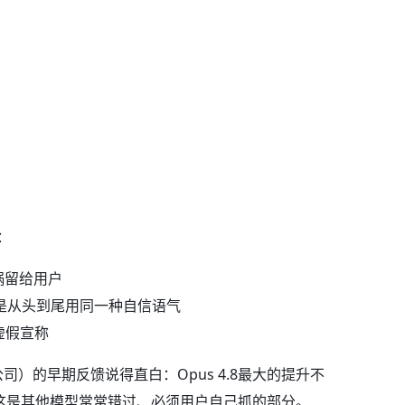
：
锅留给用户
是从头到尾用同一种自信语气
虚假宣称
的公司）的早期反馈说得直白：Opus 4.8最大的提升不
——这是其他模型常常错过、必须用户自己抓的部分。