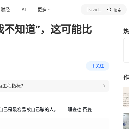
财经
AI
更多
David的AI全景图
搜索
说“我不知道”，这可能比
热
关注
作
化为工程指标？
自己是最容易被自己骗的人。——理查德·费曼