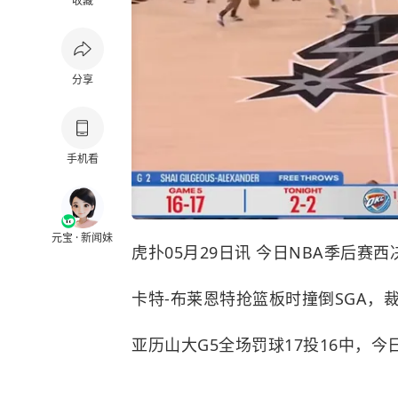
收藏
分享
手机看
元宝 · 新闻妹
虎扑05月29日讯 今日NBA季后赛西
卡特-布莱恩特抢篮板时撞倒SGA，
亚历山大G5全场罚球17投16中，今