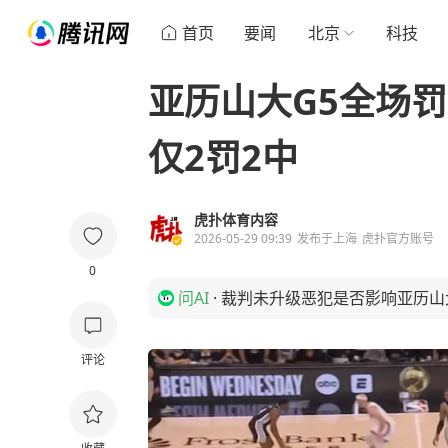
首页
要闻
北京
科技
亚历山大G5全场罚
仅2罚2中
虎扑体育内容
2026-05-29 09:39
发布于
上海
虎扑官方账号
0
问AI
·
裁判未升级恶犯是否影响亚历山
评论