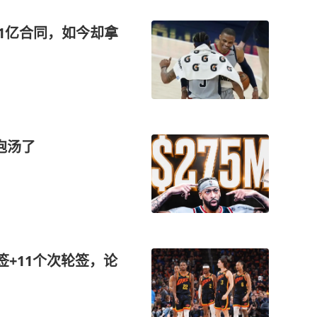
.51亿合同，如今却拿
泡汤了
签+11个次轮签，论