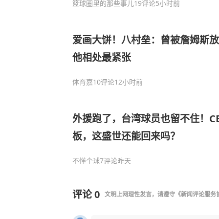
篮球圈里的那些事儿
19评论
5小时前
爱画大饼！八村垒：曾被詹姆斯放
他相处最紧张
体育嘉
10评论
12小时前
外援跑了，台湾球员也留不住！C
板，这盛世还能回来吗？
不懂个球
7评论
昨天
评论
0
文明上网理性发言，请遵守
《新闻评论服务