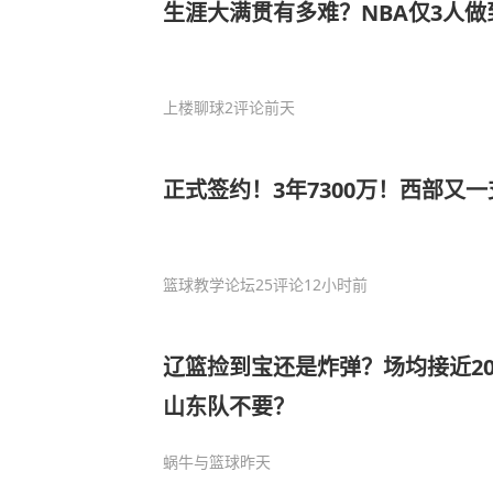
生涯大满贯有多难？NBA仅3人
上楼聊球
2评论
前天
正式签约！3年7300万！西部又
篮球教学论坛
25评论
12小时前
辽篮捡到宝还是炸弹？场均接近2
山东队不要？
蜗牛与篮球
昨天