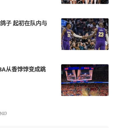
鸽子 起初在队内与
BA从香饽饽变成跳
协议》