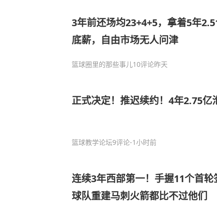
3年前还场均23+4+5，拿着5年2
底薪，自由市场无人问津
篮球圈里的那些事儿
10评论
昨天
正式决定！推迟续约！4年2.75亿
篮球教学论坛
9评论
-1小时前
连续3年西部第一！手握11个首轮
球队重建马刺火箭都比不过他们