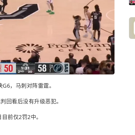
决G6，
马刺
对阵
雷霆
。
裁判回看后没有升级恶犯。
日目前仅2罚2中。