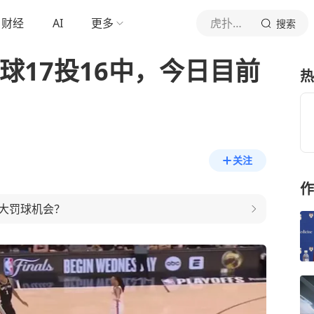
财经
AI
更多
虎扑体育内容
搜索
球17投16中，今日目前
热
关注
作
大罚球机会？