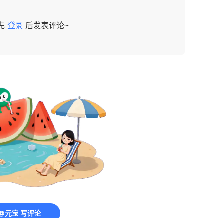
先
登录
后发表评论~
@元宝 写评论