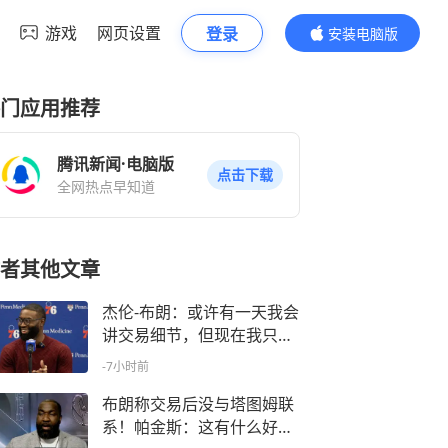
游戏
网页设置
登录
安装电脑版
内容更精彩
门应用推荐
腾讯新闻·电脑版
点击下载
全网热点早知道
者其他文章
杰伦-布朗：或许有一天我会
讲交易细节，但现在我只专
注眼前
-7小时前
布朗称交易后没与塔图姆联
系！帕金斯：这有什么好意