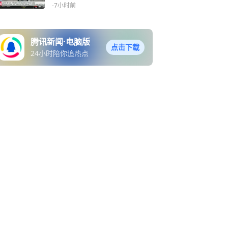
外的？
-7小时前
腾讯新闻·电脑版
点击下载
24小时陪你追热点