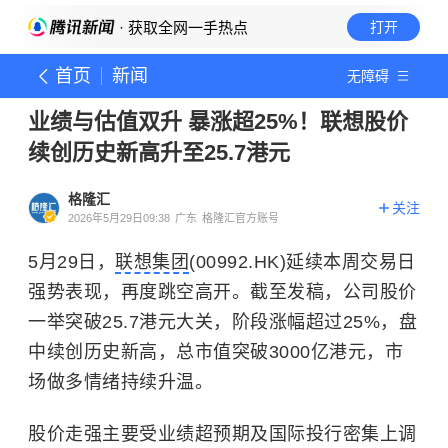
· 获取全网一手热点
打开
首页
新闻
无障碍
业绩与估值双升 暴涨超25%！联想股价
续创历史新高升至25.7港元
格隆汇
关注
2026年5月29日09:38
广东
格隆汇官方账号
5月29日，
联想集团
(00992.HK)延续本周交易日
强势表现，再度跳空高开。截至发稿，公司股价
一举突破
25.7
港元大关，阶段涨幅超过25%，盘
中续创历史新高，总市值突破3000亿港元，市
场做多情绪持续升温。
股价走强主要受业绩超预期及国际投行密集上调