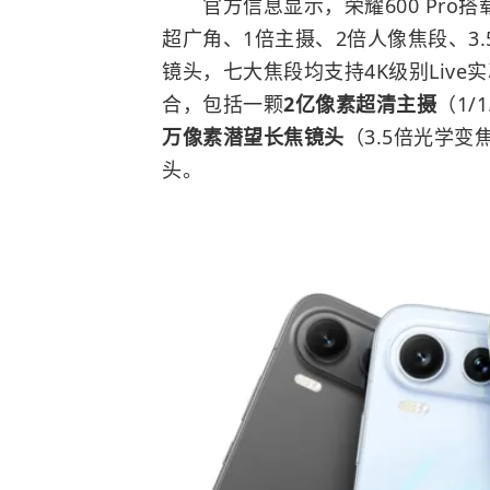
官方信息显示，荣耀600 Pro搭
超广角、1倍主摄、2倍人像焦段、3
镜头，七大焦段均支持4K级别Live
合，包括一颗
2亿像素超清主摄
（1/
万像素潜望长焦镜头
（3.5倍光学变
头。