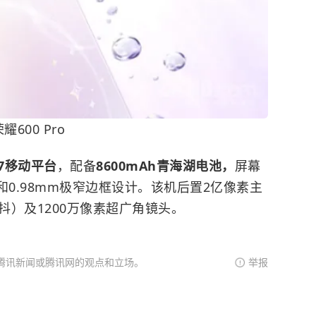
耀600 Pro
7移动平台
，配备
8600mAh青海湖电池，
屏幕
光屏和0.98mm极窄边框设计。该机后置2亿像素主
0级防抖）及1200万像素超广角镜头。
腾讯新闻或腾讯网的观点和立场。
举报