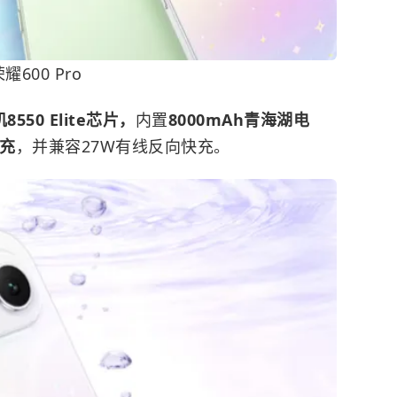
耀600 Pro
550 Elite芯片，
内置
8000mAh青海湖电
快充
，并兼容27W有线反向快充。