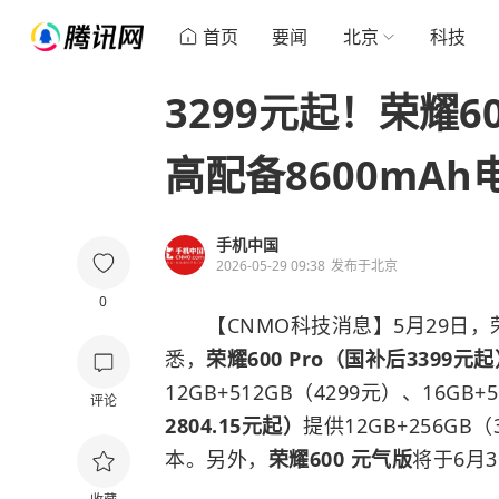
首页
要闻
北京
科技
3299元起！荣耀6
高配备8600mAh
手机中国
2026-05-29 09:38
发布于
北京
0
【CNMO科技消息】5月29日，荣耀
悉，
荣耀600 Pro（国补后3399元
12GB+512GB（4299元）、16GB+
评论
2804.15元起）
提供12GB+256GB（
本。另外，
荣耀600 元气版
将于6月