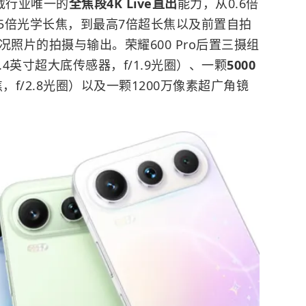
载行业唯一的
全焦段4K Live直出
能力，从0.6倍
.5倍光学长焦，到最高7倍超长焦以及前置自拍
实况照片的拍摄与输出。荣耀600 Pro后置三摄组
1.4英寸超大底传感器，f/1.9光圈）、一颗
5000
焦，f/2.8光圈）以及一颗1200万像素超广角镜