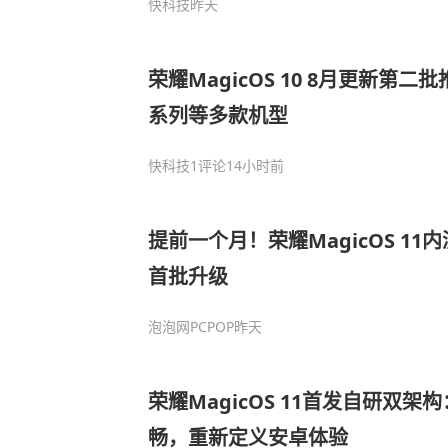
快科技
昨天
荣耀MagicOS 10 8月更新第二批
系列等多款机型
快科技
1评论
14小时前
提前一个月！荣耀MagicOS 11
首批升级
泡泡网PCPOP
昨天
荣耀MagicOS 11首发自研双架
畅，重新定义安卓体验