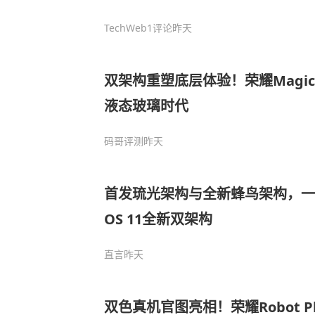
TechWeb
1评论
昨天
双架构重塑底层体验！荣耀Magic
液态玻璃时代
码哥评测
昨天
首发琉光架构与全新蜂鸟架构，一图
OS 11全新双架构
直言
昨天
双色真机官图亮相！荣耀Robot P