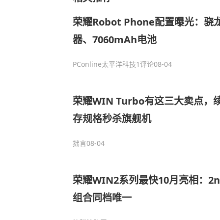
荣耀Robot Phone配置曝光：骁龙8 
器、7060mAh电池
PConline太平洋科技
1评论
08-04
荣耀WIN Turbo有这三大卖点
存规格秒杀旗舰机
拙言
08-04
荣耀WIN2系列最快10月亮相：2
组合同档唯一