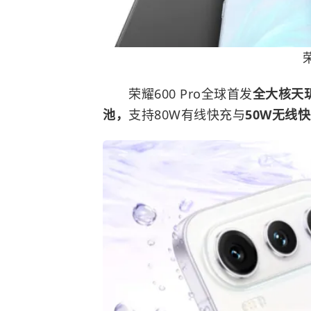
荣
荣耀600 Pro全球首发
全大核天玑8
池，
支持80W有线快充与
50W无线