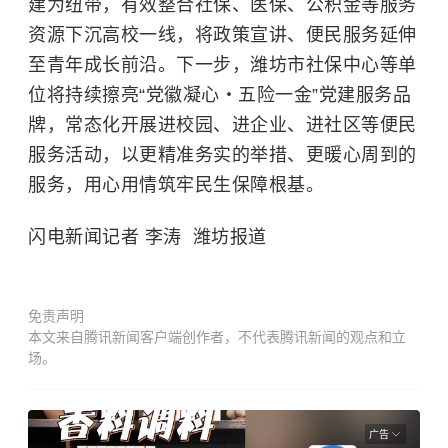
建为纽带，有效整合社保、医保、公积金等服务
资源下沉高校一线，将政策宣讲、便民服务延伸
至青年成长前沿。下一步，潍坊市社保中心等单
位将持续擦亮“党徽凝心・五险一金”党建服务品
牌，常态化开展进校园、进企业、进社区等便民
服务活动，以更精准务实的举措、更暖心周到的
服务，用心用情筑牢民生保障根基。
闪电新闻记者 李涛 潍坊报道
免责声明
本文来自腾讯新闻客户端创作者，不代表腾讯新闻的观点和立
场。
广告