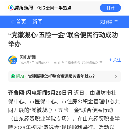
· 获取全网一手热点
打开
首页
新闻
无障碍
“党徽凝心·五险一金”联合便民行动成功
举办
闪电新闻
关注
2026年5月29日09:37
山东
山东广播电视台《闪电新闻》官方
账号
问AI
·
党建联建怎样整合资源服务青年就业？
齐鲁网·闪电新闻5月29日讯
近日，由潍坊市社
保中心、市医保中心、市住房公积金管理中心共
同开展的“党徽凝心・五险一金”联合便民行动
（山东经贸职业学院专场），在山东经贸职业学
院2026年校园“双选会”现场顺利举行。活动以