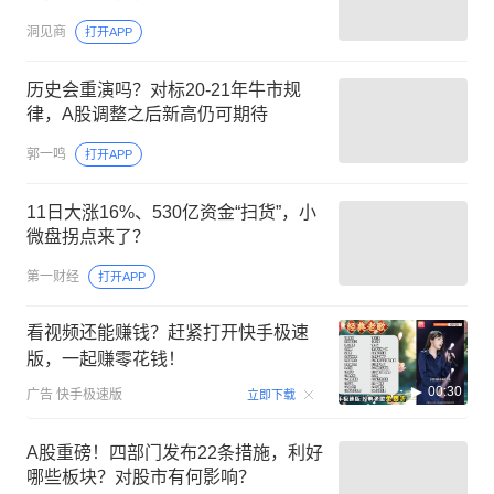
洞见商
打开APP
历史会重演吗？对标20-21年牛市规
律，A股调整之后新高仍可期待
郭一鸣
打开APP
11日大涨16%、530亿资金“扫货”，小
微盘拐点来了？
第一财经
打开APP
看视频还能赚钱？赶紧打开快手极速
版，一起赚零花钱！
00:30
广告
快手极速版
立即下载
A股重磅！四部门发布22条措施，利好
哪些板块？对股市有何影响？