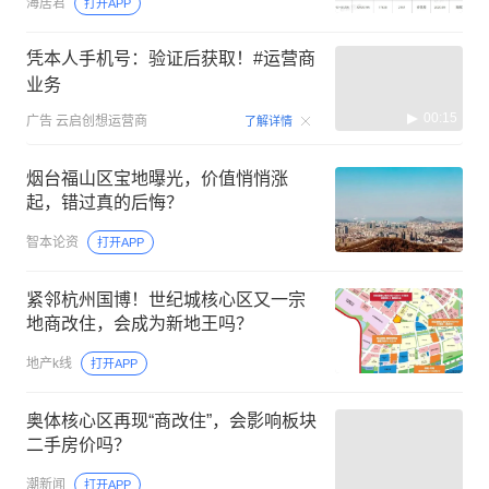
海居君
打开APP
凭本人手机号：验证后获取！#运营商
业务
00:15
广告
云启创想运营商
了解详情
烟台福山区宝地曝光，价值悄悄涨
起，错过真的后悔？
智本论资
打开APP
紧邻杭州国博！世纪城核心区又一宗
地商改住，会成为新地王吗？
地产k线
打开APP
奥体核心区再现“商改住”，会影响板块
二手房价吗？
潮新闻
打开APP