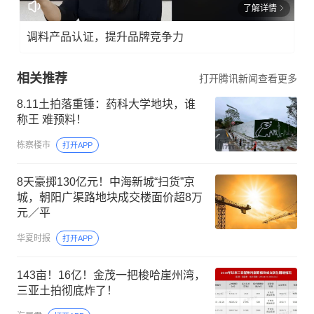
了解详情
调料产品认证，提升品牌竞争力
相关推荐
打开腾讯新闻查看更多
8.11土拍落重锤：药科大学地块，谁
称王 难预料！
栋察楼市
打开APP
8天豪掷130亿元！中海新城“扫货”京
城，朝阳广渠路地块成交楼面价超8万
元／平
华夏时报
打开APP
143亩！16亿！金茂一把梭哈崖州湾，
三亚土拍彻底炸了！