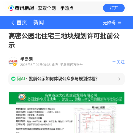
· 获取全网一手热点
打开
首页
新闻
无障碍
高密公园北住宅三地块规划许可批前公
示
半岛网
关注
2026年5月29日09:35
山东
半岛网官方账号
问AI
·
批前公示如何体现公众参与规划过程？