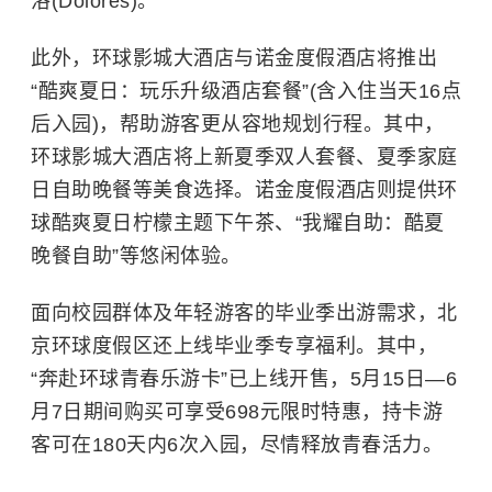
洛(Dolores)。
此外，环球影城大酒店与诺金度假酒店将推出
“酷爽夏日：玩乐升级酒店套餐”(含入住当天16点
后入园)，帮助游客更从容地规划行程。其中，
环球影城大酒店将上新夏季双人套餐、夏季家庭
日自助晚餐等美食选择。诺金度假酒店则提供环
球酷爽夏日柠檬主题下午茶、“我耀自助：酷夏
晚餐自助”等悠闲体验。
面向校园群体及年轻游客的毕业季出游需求，北
京环球度假区还上线毕业季专享福利。其中，
“奔赴环球青春乐游卡”已上线开售，5月15日—6
月7日期间购买可享受698元限时特惠，持卡游
客可在180天内6次入园，尽情释放青春活力。