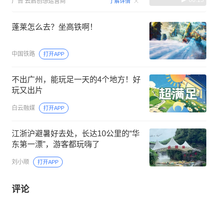
广告
云启创想运营商
了解详情
蓬莱怎么去？坐高铁啊！
中国铁路
打开APP
不出广州，能玩足一天的4个地方！好
玩又出片
白云融媒
打开APP
江浙沪避暑好去处，长达10公里的“华
东第一漂”，游客都玩嗨了
刘小顺
打开APP
评论