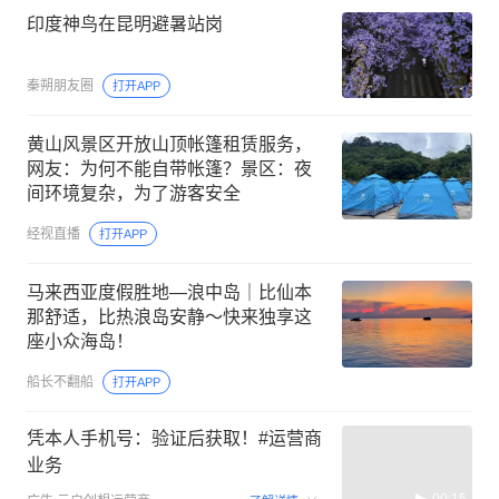
印度神鸟在昆明避暑站岗
秦朔朋友圈
打开APP
黄山风景区开放山顶帐篷租赁服务，
网友：为何不能自带帐篷？景区：夜
间环境复杂，为了游客安全
经视直播
打开APP
马来西亚度假胜地—浪中岛｜比仙本
那舒适，比热浪岛安静～快来独享这
座小众海岛！
船长不翻船
打开APP
凭本人手机号：验证后获取！#运营商
业务
00:15