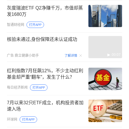
灰度瑞波ETF Q2净赚千万，市值却蒸
发1680万
智通财经网
打开APP
核验未通过,身份保障还未认证成功
00:07
广告
鼎立健康小助手
了解详情
红利指数7月狂飙12%，不少主动红利
基金却严重“翻车”，发生了什么？
每日经济新闻
打开APP
7月以来32只ETF成立，机构投资者加
速入场
环球网
打开APP