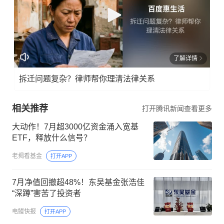
了解详情
拆迁问题复杂？律师帮你理清法律关系
相关推荐
打开腾讯新闻查看更多
大动作！7月超3000亿资金涌入宽基
ETF，释放什么信号？
老揭看基金
打开APP
7月净值回撤超48%！东吴基金张浩佳
“深蹲”害苦了投资者
电鳗快报
打开APP