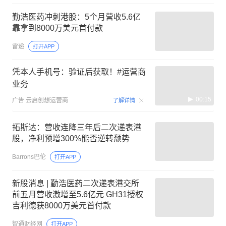
勤浩医药冲刺港股：5个月营收5.6亿
靠拿到8000万美元首付款
雷递
打开APP
凭本人手机号：验证后获取！#运营商
业务
00:15
广告
云启创想运营商
了解详情
拓斯达：营收连降三年后二次递表港
股，净利预增300%能否逆转颓势
Barrons巴伦
打开APP
新股消息 | 勤浩医药二次递表港交所
前五月营收激增至5.6亿元 GH31授权
吉利德获8000万美元首付款
智通财经网
打开APP