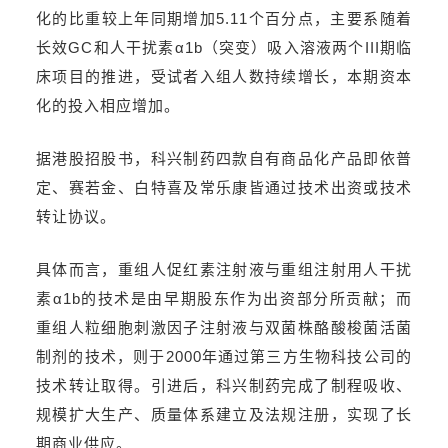
化的比重较上年同期增加5.11个百分点，主要系随着
长效GC和人干扰素α1b（突变）吸入溶液两个III期临
床项目的推进，受试者入组人数持续增长，本期资本
化的投入相应增加。
据港股招股书，科兴制药四款自有商品化产品即依普
定、赛若金、白特喜及常乐康皆通过技术出资或技术
转让协议。
具体而言，重组人促红素注射液与重组注射用人干扰
素α1b的技术是由早期股东作为出资部分所贡献；而
重组人粒细胞刺激因子注射液与双菌株酪酸梭菌活菌
制剂的技术，则于2000年通过第三方生物科技公司的
技术转让取得。引进后，科兴制药完成了制程吸收、
规模扩大生产、质量体系建立及法规注册，实现了长
期商业供应。