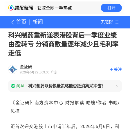
· 获取全网一手热点
打开
首页
新闻
无障碍
科兴制药重新递表港股背后一季度业绩
由盈转亏 分销商数量逐年减少且毛利率
走低
金证研
关注
2026年5月29日09:30
广东
问AI
·
科兴制药以价换量策略能否抵消集采冲击？
《金证研》南方资本中心-财报解读 皓魄/作者 书眠/
风控
距首次递交港股上市申请半年后，2026年5月6日，科