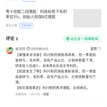
粤十控股二闯港股：科技标签下毛利
率仅3%，创始人担保6亿借款
星岛记事
打开APP
评论
1
@元宝 一起聊新闻
省流侠
首赞
【看懂来龙去脉】科兴制药港股再递表，但一季度由
盈转亏，毛利率、自有产品占比、分销商数量下滑，
研发投入也减少，且未商业化自主专利药。
【知道发生了啊】科兴制药港股重新递表，但一季度
由盈转亏，毛利率、自有产品占比、分销商数量均下
滑。
【结论直接拿走】科兴制药再冲港股，业绩承压。
安徽网友
5月29日
回复