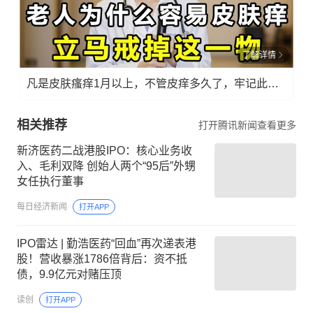
了解详情
凡是皮肤瘙痒1月以上，不管皮痒多久了，牢记此法，快！准！狠！
相关推荐
打开腾讯新闻查看更多
新济医药二战港股IPO：核心业务收
入、毛利双降 创始人两个“95后”外甥
女任执行董事
每日经济新闻
打开APP
IPO雷达 | 勤浩医药“回血”再次递表港
股！营收暴涨1786倍背后：资不抵
债，9.9亿元对赌压顶
读创
打开APP