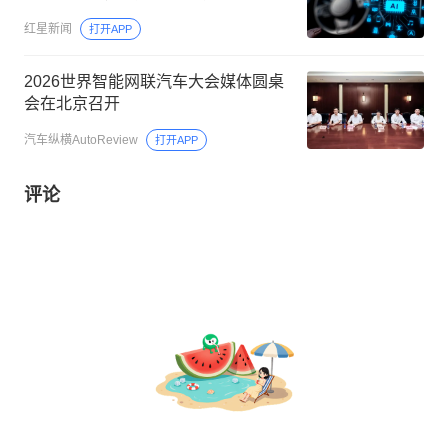
红星新闻
打开APP
2026世界智能网联汽车大会媒体圆桌
会在北京召开
汽车纵横AutoReview
打开APP
评论