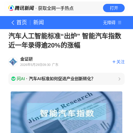
· 获取全网一手热点
打开
首页
新闻
无障碍
汽车人工智能标准“出炉” 智能汽车指数
近一年录得逾20%的涨幅
金证研
关注
2026年5月29日09:30
广东
问AI
·
汽车AI标准如何促进产业创新转化？