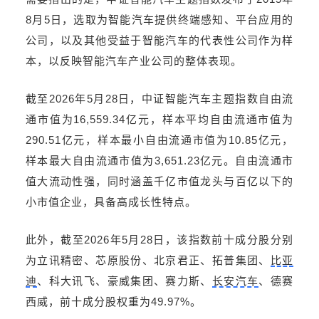
8月5日，选取为智能汽车提供终端感知、平台应用的
公司，以及其他受益于智能汽车的代表性公司作为样
本，以反映智能汽车产业公司的整体表现。
截至2026年5月28日，中证智能汽车主题指数自由流
通市值为16,559.34亿元，样本平均自由流通市值为
290.51亿元，样本最小自由流通市值为10.85亿元，
样本最大自由流通市值为3,651.23亿元。自由流通市
值大流动性强，同时涵盖千亿市值龙头与百亿以下的
小市值企业，具备高成长性特点。
此外，截至2026年5月28日，该指数前十成分股分别
为立讯精密、芯原股份、北京君正、拓普集团、
比亚
迪
、科大讯飞、豪威集团、赛力斯、
长安汽车
、德赛
西威，前十成分股权重为49.97%。