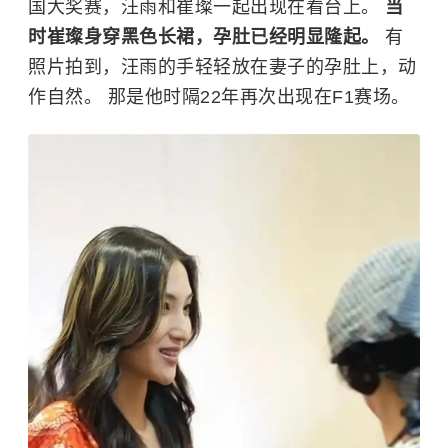
国大奖赛，汪雨和崔璨一起出现在看台上。
当
时崔璨身穿黑色长裙，孕肚已经明显隆起。
有
照片拍到，汪雨的手轻轻放在妻子的孕肚上，动
作自然。 那是他时隔22年再次出现在F1赛场。