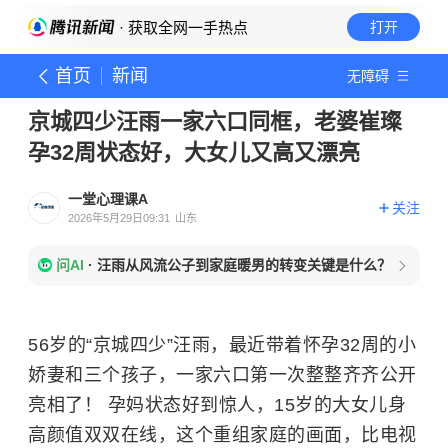
· 获取全网一手热点
打开
首页
新闻
无障碍
京城四少汪雨一家六口同框，老婆崔璨
孕32周状态好，大女儿又高又漂亮
一堂心理课A
关注
2026年5月29日09:31
山东
问AI
·
汪雨从风流公子到家庭暖男的转变关键是什么？
56岁的“京城四少”汪雨，最近带着怀孕32周的小
娇妻和三个孩子，一家六口第一次整整齐齐公开
亮相了！ 孕妈状态好到惊人，15岁的大女儿身
高颜值双双在线，这个重组家庭的画面，比电视