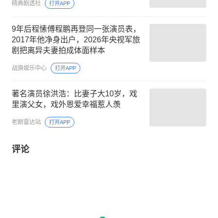
精典剧透社
打开APP
9年后程愫傅程鹏再登同一张演员表，
2017年他净身出户，2026年央视军旅
剧把离异夫妻拍成体面样本
战旗娱乐中心
打开APP
著名演员徐洪浩：比妻子大10岁，戏
里演父女，戏外恩爱幸福惹人羡
老剧雷达站
打开APP
评论