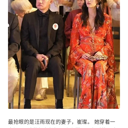
最抢眼的是汪雨现在的妻子，崔璨。 她穿着一