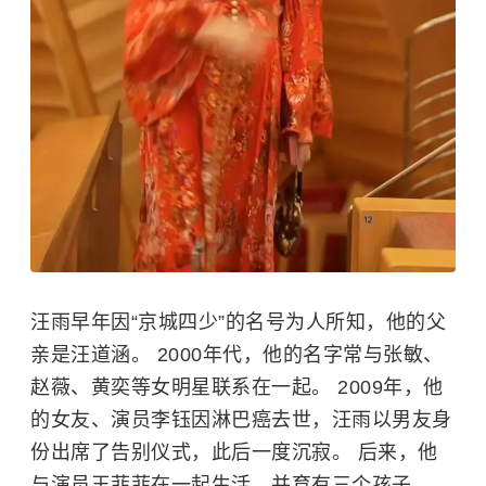
汪雨早年因“京城四少”的名号为人所知，他的父
亲是汪道涵。 2000年代，他的名字常与
张敏
、
赵薇、
黄奕
等女明星联系在一起。 2009年，他
的女友、演员
李钰
因淋巴癌去世，汪雨以男友身
份出席了告别仪式，此后一度沉寂。 后来，他
与演员王菲菲在一起生活，并育有三个孩子。