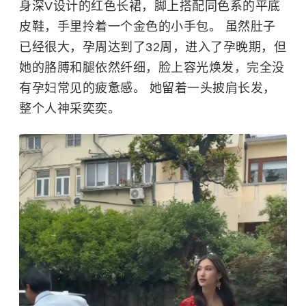
身深V设计的红色长裙，脚上搭配同色系的平底
皮鞋，手里拎着一个金色的小手包。 虽然肚子
已经很大，孕周达到了32周，进入了孕晚期，但
她的胳膊和腿依然纤细，脸上容光焕发，完全没
有孕妇常见的疲惫感。 她留着一头披肩长发，
整个人神采奕奕。