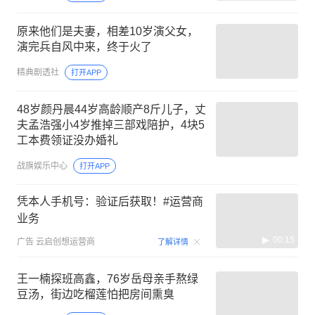
原来他们是夫妻，相差10岁演父女，
演完兵自风中来，终于火了
精典剧透社
打开APP
48岁颜丹晨44岁高龄顺产8斤儿子，丈
夫孟浩强小4岁推掉三部戏陪护，4块5
工本费领证没办婚礼
战旗娱乐中心
打开APP
凭本人手机号：验证后获取！#运营商
业务
00:15
广告
云启创想运营商
了解详情
王一楠探班高鑫，76岁岳母亲手熬绿
豆汤，街边吃榴莲怕把房间熏臭