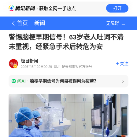
· 获取全网一手热点
打开
首页
新闻
无障碍
警惕脑梗早期信号！63岁老人吐词不清
未重视，经紧急手术后转危为安
极目新闻
关注
2026年5月29日09:29
湖北
楚天都市报官方账号
问AI
·
脑梗早期信号为何易被误判为疲劳？