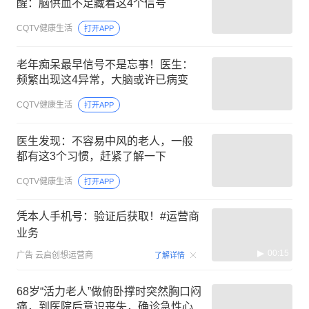
醒：脑供血不足藏着这4个信号
CQTV健康生活
打开APP
老年痴呆最早信号不是忘事！医生：
频繁出现这4异常，大脑或许已病变
CQTV健康生活
打开APP
医生发现：不容易中风的老人，一般
都有这3个习惯，赶紧了解一下
CQTV健康生活
打开APP
凭本人手机号：验证后获取！#运营商
业务
00:15
广告
云启创想运营商
了解详情
68岁“活力老人”做俯卧撑时突然胸口闷
痛，到医院后意识丧失，确诊急性心