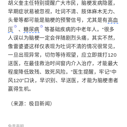
胡义奎主任特别提醒广大市民，脑梗发病隐匿，
早期症状易被忽视，吐词不清、肢体麻木无力、
头晕等都可能是脑梗的预警信号，尤其是有
高血
压
、
糖尿病
等基础疾病的中老年人。“很多
人误以为脑梗一定会伴随剧烈头痛，其实不然，
像雷婆婆这样仅表现为吐词不清的情况很常见，
一旦出现异常，切勿等待观望，应立即拨打120
送医，在最佳救治时间窗内介入治疗，才能最大
程度降低致残、致死风险。”医生提醒，牢记“中
风120”口诀，早识别、早送医，才能为脑梗患者
赢得生机。
（来源：极目新闻）
免责声明