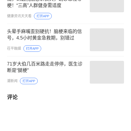
梗！“三高”人群健身需适度
健康资讯天天看
打开APP
头晕手麻嘴歪别硬抗！脑梗来临的信
号，4.5小时黄金急救期，别错过
茌平融媒
打开APP
71岁大伯几百米路走走停停，医生诊
断是“腿梗”
潮新闻
打开APP
评论