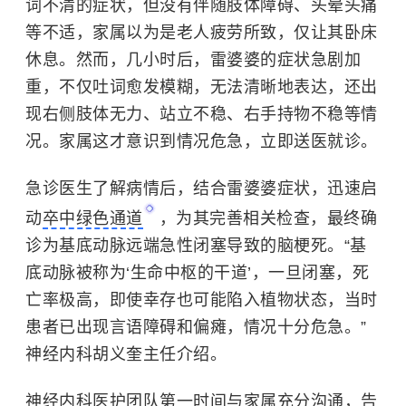
词不清的症状，但没有伴随肢体障碍、头晕头痛
等不适，家属以为是老人疲劳所致，仅让其卧床
休息。然而，几小时后，雷婆婆的症状急剧加
重，不仅吐词愈发模糊，无法清晰地表达，还出
现右侧肢体无力、站立不稳、右手持物不稳等情
况。家属这才意识到情况危急，立即送医就诊。
急诊医生了解病情后，结合雷婆婆症状，迅速启
动
卒中绿色通道
，为其完善相关检查，最终确
诊为基底动脉远端急性闭塞导致的
脑梗死
。“基
底动脉被称为‘生命中枢的干道’，一旦闭塞，死
亡率极高，即使幸存也可能陷入植物状态，当时
患者已出现言语障碍和偏瘫，情况十分危急。”
神经内科胡义奎主任介绍。
神经内科医护团队第一时间与家属充分沟通，告