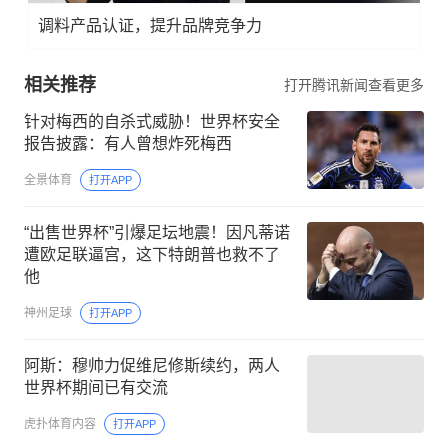
调料产品认证，提升品牌竞争力
相关推荐
打开腾讯新闻查看更多
针对梅西的自杀式威胁！世界杯安全
报告披露：有人曾想炸死梅西
全景体育
打开APP
“出售世界杯”引爆足坛地震！因凡蒂诺
遭欧足联逼宫，这下特朗普也救不了
他
神州足球
打开APP
阿斯：穆帅力促维尼修斯续约，两人
世界杯期间已有交流
虎扑体育内容
打开APP