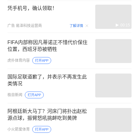
凭手机号，确认领取！
00:15
广告
易泽科技运营商
了解详情
FIFA内部称因凡蒂诺正不惜代价保住
位置，西班牙恐被牺牲
虎扑体育内容
打开APP
国际足联道歉了，并表示不再发生此
类情况
极目新闻
打开APP
阿根廷新大马丁？河床门将扑出赵松
源点球，振臂怒吼挑衅吃到黄牌
小火箭爱体育
打开APP