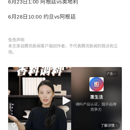
6月23日1:00 阿根廷vs奥地利
6月28日10:00 约旦vs阿根廷
免责声明
本文来自腾讯新闻客户端创作者，不代表腾讯新闻的观点和立
场。
广告
了解详情