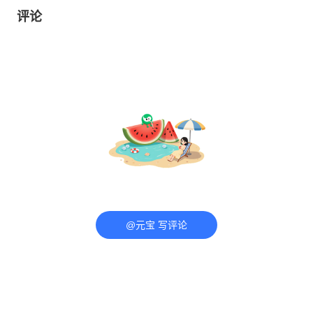
评论
@元宝 写评论