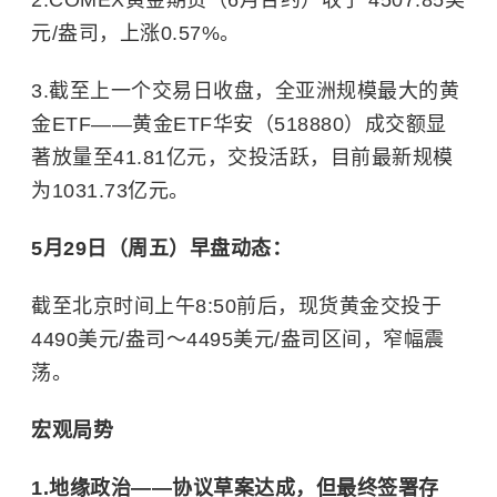
2.COMEX黄金期货（6月合约）收于 4507.85美
元/盎司，上涨0.57%。
3.截至上一个交易日收盘，全亚洲规模最大的黄
金ETF——黄金ETF华安（518880）成交额显
著放量至41.81亿元，交投活跃，目前最新规模
为1031.73亿元。
5月29日（周五）早盘动态：
截至北京时间上午8:50前后，现货黄金交投于
4490美元/盎司～4495美元/盎司区间，窄幅震
荡。
宏观局势
1.地缘政治——协议草案达成，但最终签署存