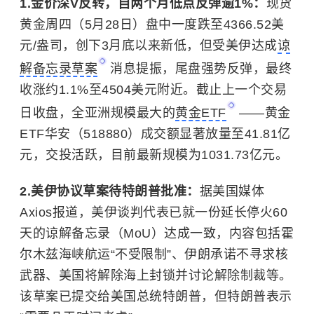
1.金价深V反转，自两个月低点反弹逾1%：
现货
黄金周四（5月28日）盘中一度跌至4366.52美
元/盎司，创下3月底以来新低，但受美伊达成
谅
解备忘录草案
消息提振，尾盘强势反弹，最终
收涨约1.1%至4504美元附近。截止上一个交易
日收盘，全亚洲规模最大的
黄金ETF
——黄金
ETF华安（518880）成交额显著放量至41.81亿
元，交投活跃，目前最新规模为1031.73亿元。
2.美伊协议草案待特朗普批准：
据美国媒体
Axios报道，美伊谈判代表已就一份延长停火60
天的谅解备忘录（MoU）达成一致，内容包括霍
尔木兹海峡航运“不受限制”、伊朗承诺不寻求核
武器、美国将解除海上封锁并讨论解除制裁等。
该草案已提交给美国总统特朗普，但特朗普表示