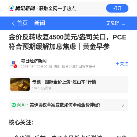
· 获取全网一手热点
打开
首页
新闻
无障碍
金价反转收复4500美元/盎司关口，PCE
符合预期缓解加息焦虑｜黄金早参
每日经济新闻
关注
2026年5月29日09:28
四川
每日经济新闻官方账号
专题
·
国际金价上演“过山车”行情
1895.1万
阅读
问AI
·
美伊协议草案变数如何牵动金价神经？
核心关注：