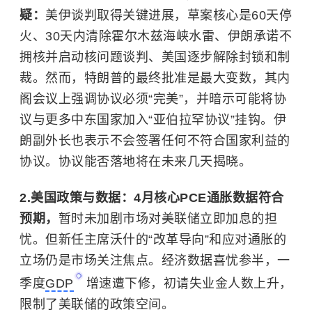
疑：
美伊谈判取得关键进展，草案核心是60天停
火、30天内清除
霍尔木兹海峡
水雷、伊朗承诺不
拥核并启动核问题谈判、美国逐步解除封锁和制
裁。然而，特朗普的最终批准是最大变数，其内
阁会议上强调协议必须“完美”，并暗示可能将协
议与更多中东国家加入“亚伯拉罕协议”挂钩。伊
朗副外长也表示不会签署任何不符合国家利益的
协议。协议能否落地将在未来几天揭晓。
2.美国政策与数据：4月核心PCE通胀数据符合
预期，
暂时未加剧市场对美联储立即加息的担
忧。但新任主席沃什的“改革导向”和应对通胀的
立场仍是市场关注焦点。经济数据喜忧参半，一
季度
GDP
增速遭下修，初请失业金人数上升，
限制了美联储的政策空间。