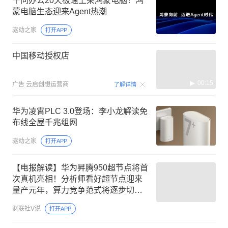
千问办公20天极速上架鸿蒙电脑！鸿
蒙电脑生态迎来Agent热潮
驱动之家
打开APP
中国移动授权店
00:15
广告
云启创想运营商
了解详情
华为凌霄PLC 3.0登场：李小龙解读免
布线全屋千兆组网
驱动之家
打开APP
【电报解读】华为昇腾950超节点将首
次真机亮相！分析师看好超节点迎来
量产元年，算力竞争范式将逐步切
换，建议关注三大细分领域，这家公
财联社V说
打开APP
司具备对昇腾算力生态的兼容与支撑
能力，能够提供高效算力服务