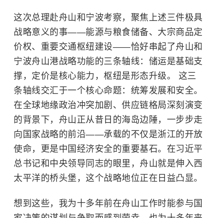
这次总理赴舟山和宁波考察，聚焦上述三件极具
战略意义的事——能源与粮食储备、大宗商品定
价权、重要交通枢纽建设——恰好串起了舟山和
宁波舟山港战略功能的三条轴线：储运是基础支
撑，定价是核心能力，枢纽是形态升级。 这三
条轴线交汇于一个核心命题：统筹发展和安全。
在全球地缘政治冲突加剧、供应链格局深刻演变
的背景下，舟山正从昔日的海岛边陲，一步步走
向国家战略的前沿——承载的不仅是浙江的开放
使命，更是中国经济安全的重要基石。在习近平
总书记和中央领导同志的眼里，舟山就是伸入西
太平洋的桥头堡，这个战略地位正在日益凸显。
想到这些，我为十多年前在舟山工作时能参与国
家决策的谋划与争取而感到荣幸，也为十多年来