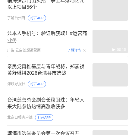
临海多部门出实招！争全年落地亿元
以上项目56个
了解台州府
打开APP
凭本人手机号：验证后获取！#运营商
业务
00:15
广告
云启创想运营商
了解详情
亲民党再推基层与青年战将，郑素祯
黄舒琳拼2026台湾县市选战
海峡导报社
打开APP
台湾慈善总会副会长穆闽珠：年轻人
来大陆参访热情高涨收获多
北京日报客户端
打开APP
琼海市选举委员会第一次会议召开