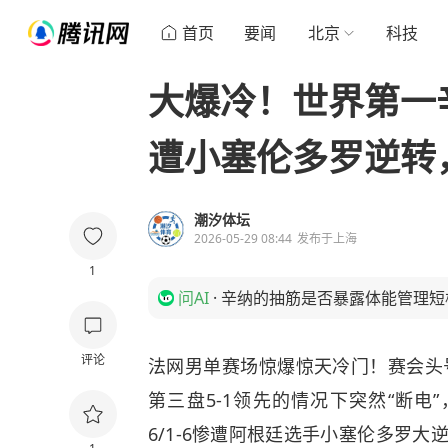
首页
要闻
北京
科技
大爆冷！世界第一
遭小塞伦多罗逆转
潮汐体坛
2026-05-29 08:44
发布于
上海
1
问AI
·
辛纳的抽筋是否暴露体能管理短
评论
法网男单赛场惊爆惊天冷门！赛会头
第三盘5-1领先的情况下突然“断电”，遭
6/1-6惨遭阿根廷选手小塞伦多罗大