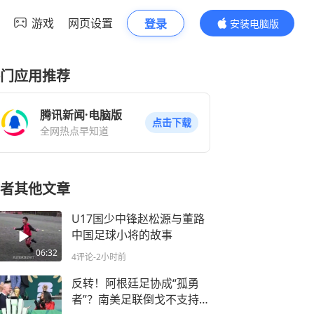
游戏
网页设置
登录
安装电脑版
内容更精彩
门应用推荐
腾讯新闻·电脑版
点击下载
全网热点早知道
者其他文章
U17国少中锋赵松源与董路
中国足球小将的故事
06:32
4评论
-2小时前
反转！阿根廷足协成“孤勇
者”？南美足联倒戈不支持因