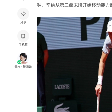
1
钟，辛纳从第三盘末段开始移动能力断
分享
手机看
元宝 · 新闻妹