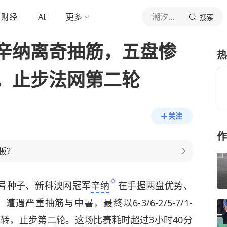
财经
AI
更多
潮汐体坛
搜索
辛纳离奇抽筋，五盘惨
热
，止步法网第二轮
关注
作
板？
号种子、新科澳网冠军
辛纳
在手握两盘优势、
遇严重抽筋与中暑，最终以6-3/6-2/5-7/1-
逆转，止步第二轮。这场比赛耗时超过3小时40分