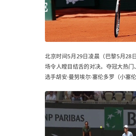
北京时间5月29日凌晨（
巴黎
5月2
场令人瞠目结舌的对决。夺冠大热门
选手胡安·曼努埃尔·塞伦多罗（小塞