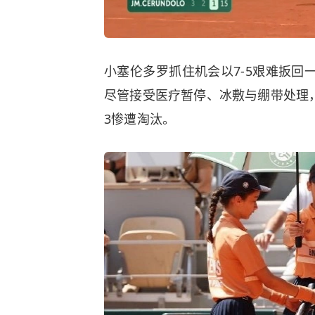
小塞伦多罗抓住机会以7-5艰难扳回
尽管接受医疗暂停、冰敷与绷带处理，
3惨遭淘汰。