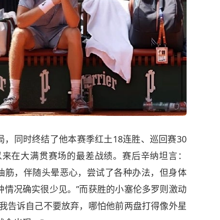
，同时终结了他本赛季红土18连胜、巡回赛30
年以来在大满贯赛场的最差战绩。赛后辛纳坦言：
烈抽筋，伴随头晕恶心，尝试了各种办法，但身体
种情况确实很少见。”而获胜的小塞伦多罗则激动
“我告诉自己不要放弃，哪怕他前两盘打得像外星