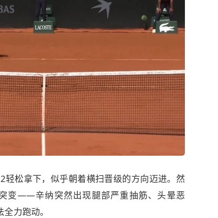
6-2轻松拿下，似乎朝着横扫晋级的方向迈进。然
云突变——辛纳突然出现腿部严重抽筋、头晕恶
法全力跑动。