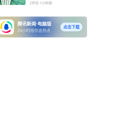
凡蒂诺连任，非洲足联却力
2评论
-1小时前
挺
腾讯新闻·电脑版
点击下载
24小时陪你追热点