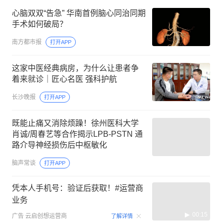
心脑双双“告急” 华南首例脑心同治同期
手术如何破局？
南方都市报
打开APP
这家中医经典病房，为什么让患者争
着来就诊｜匠心名医 强科护航
长沙晚报
打开APP
既能止痛又消除烦躁！徐州医科大学
肖诚/周春艺等合作揭示LPB-PSTN 通
路介导神经损伤后中枢敏化
脑声常谈
打开APP
凭本人手机号：验证后获取！#运营商
业务
00:15
广告
云启创想运营商
了解详情