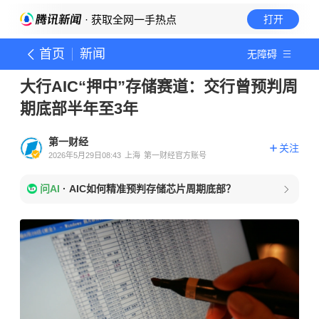
· 获取全网一手热点
打开
首页
新闻
无障碍
大行AIC“押中”存储赛道：交行曾预判周
期底部半年至3年
第一财经
关注
2026年5月29日08:43
上海
第一财经官方账号
问AI
·
AIC如何精准预判存储芯片周期底部？