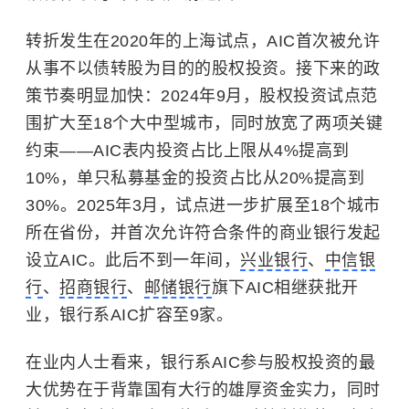
转折发生在2020年的上海试点，AIC首次被允许
从事不以债转股为目的的股权投资。接下来的政
策节奏明显加快：2024年9月，股权投资试点范
围扩大至18个大中型城市，同时放宽了两项关键
约束——AIC表内投资占比上限从4%提高到
10%，单只私募基金的投资占比从20%提高到
30%。2025年3月，试点进一步扩展至18个城市
所在省份，并首次允许符合条件的商业银行发起
设立AIC。此后不到一年间，
兴业银行
、
中信银
行
、
招商银行
、
邮储银行
旗下AIC相继获批开
业，银行系AIC扩容至9家。
在业内人士看来，银行系AIC参与股权投资的最
大优势在于背靠国有大行的雄厚资金实力，同时