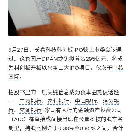
5月27日，长鑫科技科创板IPO获上市委会议通
过。这家国产DRAM龙头拟募资295亿元，将成
为科创板开板以来第二大IPO项目，仅次于
中芯
国际
。
招股书里的一项关键信息成为资本圈热议话题
——
工商银行
、
农业银行
、
中国银行
、
建设银
行
、
交通银行
5家国有大行的金融资产投资公司
（AIC）都直接或间接出现在长鑫科技的股东名
册里，持股比例介于0.38%至0.95%之间，合计