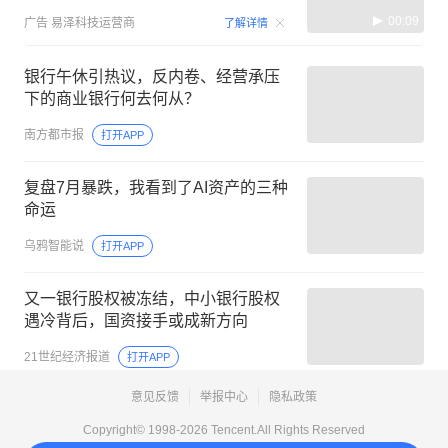
00:09
广告
易泽科技运营商
了解详情
银行午休引热议，反内卷、经营承压
下的商业银行何去何从？
南方都市报
打开APP
复盘7月暴跌，我看到了AI资产的三种
命运
乌鸦智能说
打开APP
又一银行股权被冻结，中小银行股权
遇冷背后，国资接手或成新方向
21世纪经济报道
打开APP
意见反馈
举报中心
隐私政策
Copyright© 1998-
2026
Tencent.All Rights Reserved