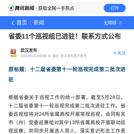
· 获取全网一手热点
打开
首页
新闻
无障碍
省委11个巡视组已进驻！联系方式公布
武汉发布
关注
2026年5月29日08:36
湖北
武汉发布官方账号
原标题：十二届省委第十一轮巡视完成第二批次进
驻
根据省委关于巡视工作的统一部署，截至
5
月
28
日，
十二届省委第十一轮巡视完成第二批次进驻工作。省
委巡视组将对
24
所省属高校开展常规巡视，会同有关
市（州）党委巡察组对其中
13
所省属高校开展联动巡
视巡察，并同步开展选人用人、落实意识形态工作责