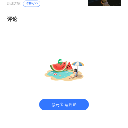
网球之家
打开APP
评论
@元宝 写评论