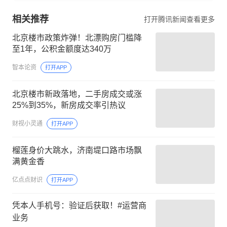
相关推荐
打开腾讯新闻查看更多
北京楼市政策炸弹！北漂购房门槛降
至1年，公积金额度达340万
智本论资
打开APP
北京楼市新政落地，二手房成交或涨
25%到35%，新房成交率引热议
财视小灵通
打开APP
榴莲身价大跳水，济南堤口路市场飘
满黄金香
亿点点财识
打开APP
凭本人手机号：验证后获取！#运营商
业务