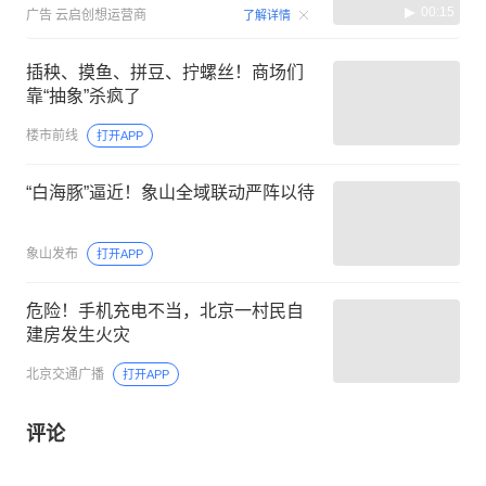
00:15
广告
云启创想运营商
了解详情
插秧、摸鱼、拼豆、拧螺丝！商场们
靠“抽象”杀疯了
楼市前线
打开APP
“白海豚”逼近！象山全域联动严阵以待
象山发布
打开APP
危险！手机充电不当，北京一村民自
建房发生火灾
北京交通广播
打开APP
评论