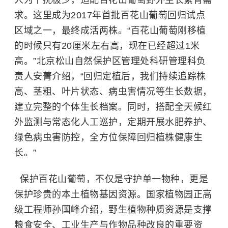
人为干扰极少，适配百花山葡萄野外生长繁育需
求。这里成为2017年首批百花山葡萄回归试点
区域之一，最终成活两株。“百花山葡萄刚移植
的时候只有20厘米左右高，现在已经超过1米
高。”北京松山自然保护区管理处科研管理科负
责人安菁介绍，“回归定植后，我们持续追踪株
高、茎粗、叶片状态、病虫害情况等生长数据，
建立完整的个体生长档案。同时，搭配全天候红
外监测与常态化人工巡护，定期开展水肥养护、
绿色病虫害防控，全方位保障回归植株健康生
长。”
保护百花山葡萄，不仅是守护单一物种，更是
保护珍贵的本土植物基因资源。
国家植物园
正高
级工程师孙国峰介绍，野生植物种质资源是支撑
粮食安全、工业生产与作物品种改良的重要资