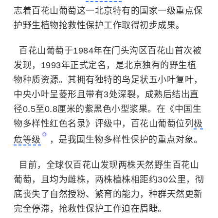
志着百花山葡萄这一北京特有的国家一级重点保
护野生植物抢救性保护工作取得初步成果。
百花山葡萄于1984年在门头沟区百花山首次被
发现，1993年正式定名，是北京独有的野生植
物种质资源。其拥有独特的鸟足状五小叶复叶，
中央小叶呈菱形且带有3处深裂，成熟后结出直
径0.5至0.8厘米的紫黑色小型浆果。在《中国生
物多样性红色名录》评级中，百花山葡萄位列
极
危等级
，是我国生物多样性保护的重点对象。
目前，全球仅百花山发现两株天然野生百花山
葡萄，且均为雌株，两株植株相距约30公里，彻
底丧失了自然授粉、繁育的能力，种群天然更新
完全停滞，抢救性保护工作迫在眉睫。