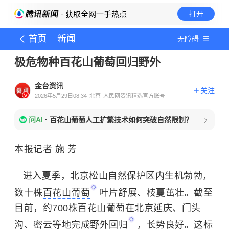
· 获取全网一手热点
打开
首页
新闻
无障碍
极危物种百花山葡萄回归野外
金台资讯
关注
2026年5月29日08:34
北京
人民网资讯精选官方账号
问AI
·
百花山葡萄人工扩繁技术如何突破自然限制？
本报记者 施 芳
进入夏季，北京松山自然保护区内生机勃勃，
数十株
百花山葡萄
叶片舒展、枝蔓茁壮。截至
目前，约700株百花山葡萄在北京延庆、门头
沟、密云等地完成
野外回归
，长势良好。这标