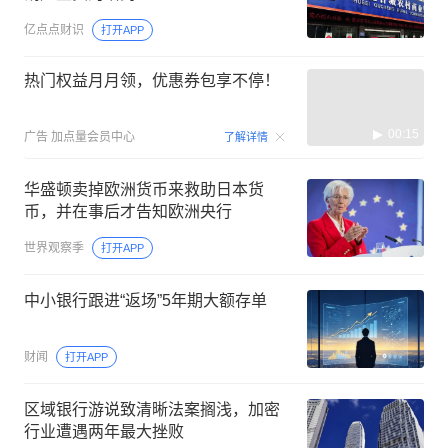
亿点点财识
打开APP
热门权益月月领，优惠券包享不停！
00:15
广告
加点量会员中心
了解详情
华盛顿卖掉欧洲货币来救助日本货
币，并在事后才告知欧洲央行
世界观察季
打开APP
中小银行跟进“返场”5年期大额存单
财闻
打开APP
区域银行游说致清晰法案搁浅，加密
行业遭遇两年最大挫败