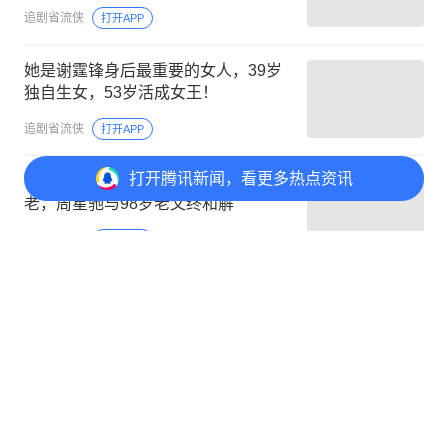
追剧省流侠
打开APP
她是谢霆锋身后最重要的女人，39岁
独自生女，53岁活成女王！
追剧省流侠
打开APP
打开
腾讯新闻，看更多热点资讯
7岁撞破父亲出轨，40年后花500万养
老，周星驰与98岁老父终和解
精典剧透社
打开APP
打开
APP参与讨论
评论
2
@元宝 一起聊新闻
2
2
3
1
诗礼银杏
首赞
别盲目内卷，也别盲目羡慕别人。每个孩子都有自己
的节奏，适合的教育，才是最好的教育。
腾讯网友
6月2日
回复