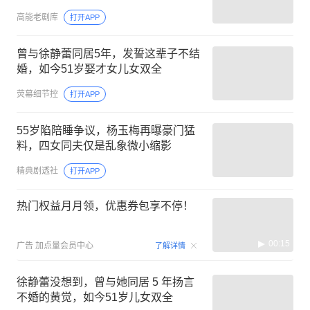
高能老剧库
打开APP
曾与徐静蕾同居5年，发誓这辈子不结
婚，如今51岁娶才女儿女双全
荧幕细节控
打开APP
55岁陷陪睡争议，杨玉梅再曝豪门猛
料，四女同夫仅是乱象微小缩影
精典剧透社
打开APP
热门权益月月领，优惠券包享不停！
00:15
广告
加点量会员中心
了解详情
徐静蕾没想到，曾与她同居 5 年扬言
不婚的黄觉，如今51岁儿女双全