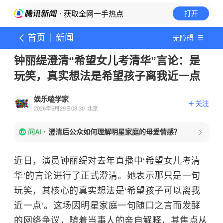
· 获取全网一手热点
打开
首页
新闻
无障碍
钟丽缇澄清“希望女儿考清华”言论：是
玩笑，真实想法是希望孩子离我近一点
娱乐嗑学家
关注
2026年5月29日08:30
北京
问AI
·
澄清后公众如何理解明星家庭的母爱情感？
近日，演员钟丽缇对去年直播中‘希望女儿考清
华’的言论进行了正式澄清。她表示那只是一句
玩笑，其核心的真实想法是‘希望孩子可以离我
近一点’。这场因明星家庭一句随口之言而发酵
的网络争议，随着当事人的亲自解释，其焦点从