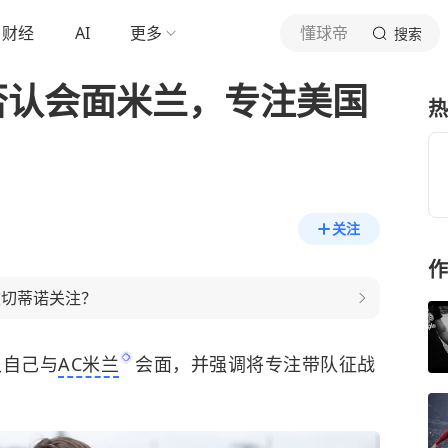
财经
AI
更多
懂球帝
搜索
诺否认会面米兰，专注美国
热
关注
作
波切蒂诺关注？
认自己与
AC米兰
会面，并强调将专注带队征战