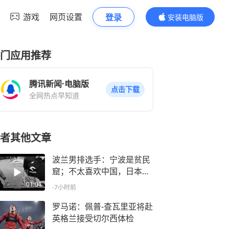
游戏
网页设置
登录
安装电脑版
内容更精彩
门应用推荐
腾讯新闻·电脑版
点击下载
全网热点早知道
者其他文章
波兰男排选手：宁波是贫民
窟；不太喜欢中国，日本挺
酷的
01:01
-7小时前
罗马诺：佩普-查瓦里亚将赴
英格兰接受切尔西体检