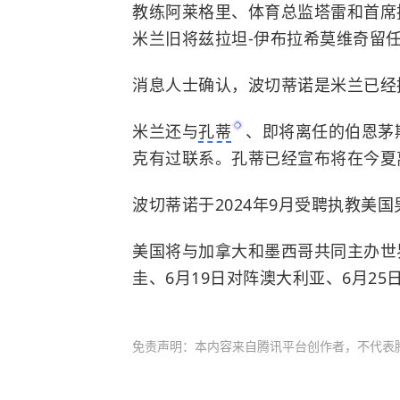
教练阿莱格里、体育总监塔雷和首席
米兰旧将兹拉坦-伊布拉希莫维奇留
消息人士确认，波切蒂诺是米兰已经
米兰还与
孔蒂
、即将离任的伯恩茅
克有过联系。孔蒂已经宣布将在今夏
波切蒂诺于2024年9月受聘执教美国
美国将与加拿大和墨西哥共同主办世
圭、6月19日对阵澳大利亚、6月25
免责声明：本内容来自腾讯平台创作者，不代表