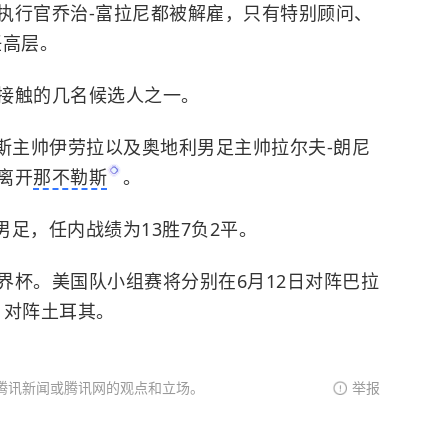
执行官乔治-富拉尼都被解雇，只有特别顾问、
任高层。
接触的几名候选人之一。
斯主帅伊劳拉以及奥地利男足主帅拉尔夫-朗尼
离开
那不勒斯
。
男足，任内战绩为13胜7负2平。
界杯。美国队小组赛将分别在6月12日对阵巴拉
日对阵土耳其。
腾讯新闻或腾讯网的观点和立场。
举报