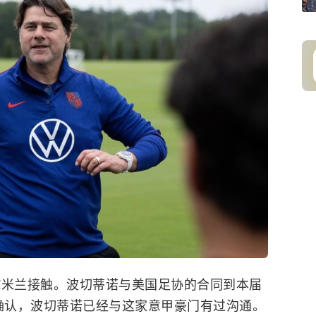
C米兰接触。波切蒂诺与美国足协的合同到本届
N确认，波切蒂诺已经与这家意甲豪门有过沟通。