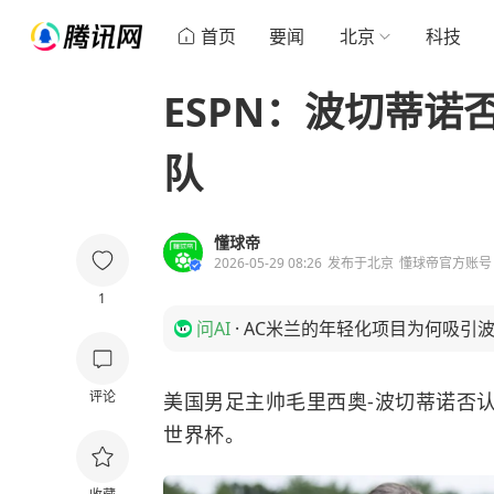
首页
要闻
北京
科技
ESPN：波切蒂
队
懂球帝
2026-05-29 08:26
发布于
北京
懂球帝官方账号
1
问AI
·
AC米兰的年轻化项目为何吸引
评论
美国男足主帅毛里西奥-波切蒂诺否
世界杯。