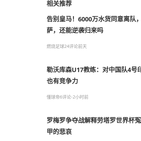
相关推荐
告别皇马！6000万水货同意离队
萨，还能逆袭归来吗
燃烧足球
24评论
前天
勒沃库森U17教练：对中国队4号
也有竞争力
懂球帝
6评论
-2小时前
罗梅罗争夺战解释劳塔罗世界杯冤
甲的悲哀