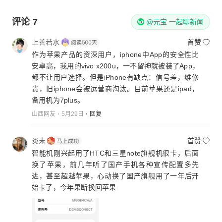
评论
7
@元宝 一起聊新闻
上善若水
首赞
作为苹果产品的资深用户，iphone中App的安全性比
安卓高，我用的vivo x200u，一不留神就被装了App，
都不让用户选择。但是iPhone有缺点：信号差，维修
贵，旧iphone会被运营商淘汰。目前苹果还是ipad，
备用机为7plus。
山西网友
5月29日
回复
炎末
首赞
智能机刚兴起用了HTC和三星note旗舰机很卡，后面
换了苹果，前几年听了国产手机各种宣传配置多先
进，甚至超越苹果，心动换了国产旗舰用了一年后开
始卡了，今年果断换回苹果