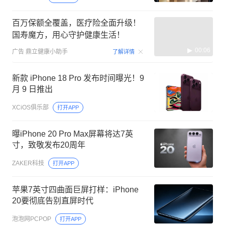
百万保额全覆盖，医疗险全面升级！
国寿魔方，用心守护健康生活！
00:06
广告
鼎立健康小助手
了解详情
新款 iPhone 18 Pro 发布时间曝光！9
月 9 日推出
XCiOS俱乐部
打开APP
曝iPhone 20 Pro Max屏幕将达7英
寸，致敬发布20周年
ZAKER科技
打开APP
苹果7英寸四曲面巨屏打样：iPhone
20要彻底告别直屏时代
泡泡网PCPOP
打开APP