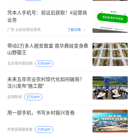
凭本人手机号：验证后获取！#运营商
业务
00:15
广告
云启创想运营商
了解详情
带动2万多人脱贫致富 南华彝娃变身彝
山野菌王
北京青年报官网
打开APP
未来五年农业农村现代化如何破局？
汶川发布“施工图”
澎湃新闻
打开APP
用一部手机，书写乡村振兴答卷
共青团福建省委
打开APP