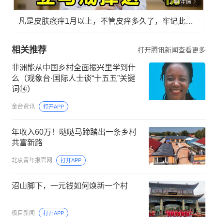
了解详情
凡是皮肤瘙痒1月以上，不管皮痒多久了，牢记此法，快！准！狠！
相关推荐
打开腾讯新闻查看更多
非洲能从中国乡村全面振兴里学到什
么（观象台·国际人士谈“十五五”关键
词⑭）
金台资讯
打开APP
年收入60万！哒哒马蹄踏出一条乡村
共富新路
北京青年报官网
打开APP
沼山脚下，一元钱如何焕新一个村
极目新闻
打开APP