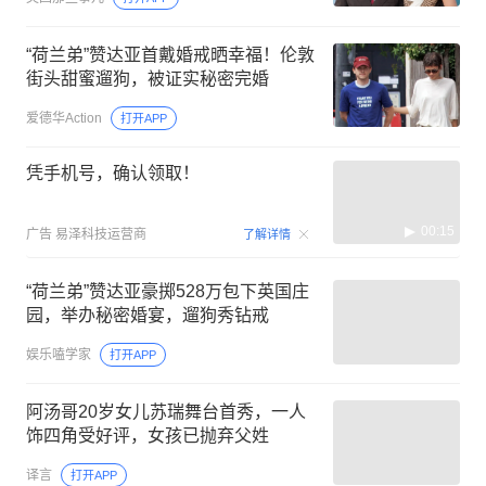
“荷兰弟”赞达亚首戴婚戒晒幸福！伦敦
街头甜蜜遛狗，被证实秘密完婚
爱德华Action
打开APP
凭手机号，确认领取！
00:15
广告
易泽科技运营商
了解详情
“荷兰弟”赞达亚豪掷528万包下英国庄
园，举办秘密婚宴，遛狗秀钻戒
娱乐嗑学家
打开APP
阿汤哥20岁女儿苏瑞舞台首秀，一人
饰四角受好评，女孩已抛弃父姓
译言
打开APP