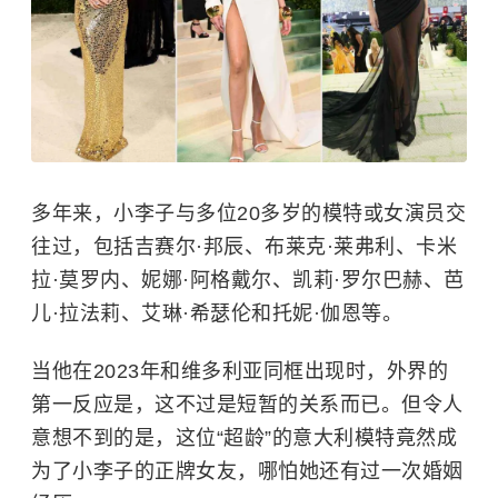
多年来，小李子与多位20多岁的模特或女演员交
往过，包括
吉赛尔·邦辰
、
布莱克·莱弗利
、卡米
拉·莫罗内、妮娜·阿格戴尔、
凯莉·罗尔巴赫
、
芭
儿·拉法莉
、艾琳·希瑟伦和托妮·伽恩等。
当他在2023年和维多利亚同框出现时，外界的
第一反应是，这不过是短暂的关系而已。但令人
意想不到的是，这位“超龄”的意大利模特竟然成
为了小李子的正牌女友，哪怕她还有过一次婚姻