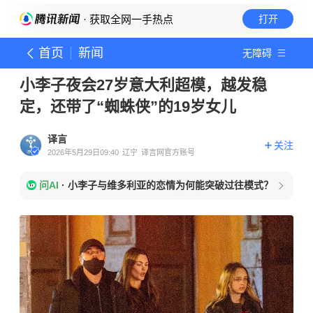
· 获取全网一手热点
打开
首页
新闻
无障碍
小李子夜会27岁意大利超模，越发稳
定，还带了“蜘蛛侠”的19岁女儿
译言
关注
2026年5月29日09:40
辽宁
译言网官方账号
问AI
·
小李子与维多利亚的恋情为何能突破过往模式？