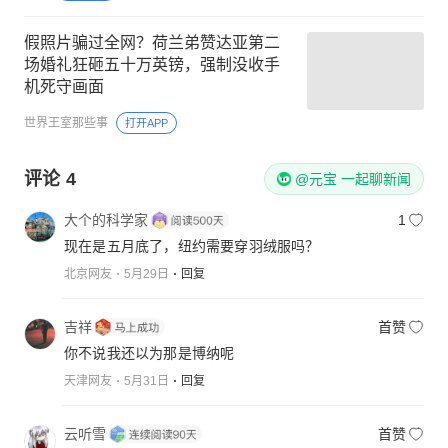
假照片骗过全网？荷兰弟赞达亚第二
场婚礼狂砸五十万英镑，强制没收手
机死守画面
世界王室那些事
打开APP
评论
4
@元宝 一起聊新闻
大个的科学家
1
现在是五月底了，纽约需要穿羽绒服吗？
北京网友
5月29日
回复
吉祥
首赞
你不说我还以为那是博纳呢
天津网友
5月31日
回复
云听雪
首赞