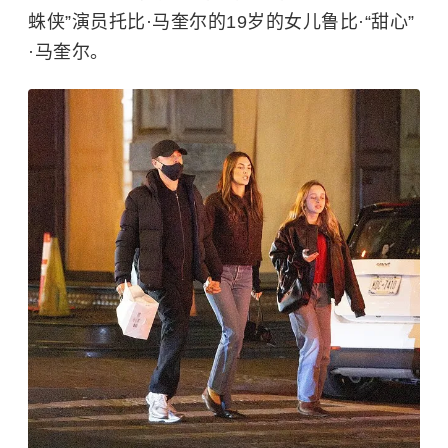
蛛侠”演员托比·马奎尔的19岁的女儿鲁比·“甜心”
·马奎尔。