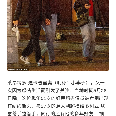
莱昂纳多·迪卡普里奥（昵称：小李子），又一
次因为感情生活而引发了关注。当地时间5月28
日晚，这位现年51岁的好莱坞男演员被看到出现
在纽约街头，与27岁的意大利超模维多利亚·切
雷蒂手拉着手，同行的还有他的多年好友、“蜘