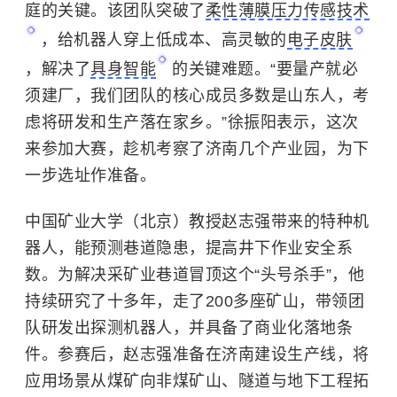
庭的关键。该团队突破了
柔性薄膜压力传感技术
，给机器人穿上低成本、高灵敏的
电子皮肤
，解决了
具身智能
的关键难题。“要量产就必
须建厂，我们团队的核心成员多数是山东人，考
虑将研发和生产落在家乡。”徐振阳表示，这次
来参加大赛，趁机考察了济南几个产业园，为下
一步选址作准备。
中国矿业大学（北京）
教授赵志强带来的特种机
器人，能预测巷道隐患，提高井下作业安全系
数。为解决采矿业巷道冒顶这个“头号杀手”，他
持续研究了十多年，走了200多座矿山，带领团
队研发出探测机器人，并具备了商业化落地条
件。参赛后，赵志强准备在济南建设生产线，将
应用场景从煤矿向非煤矿山、隧道与地下工程拓