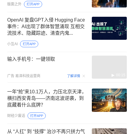
版面之外
打开APP
OpenAI 复盘GPT入侵 Hugging Face
事件：AI出现了群体智慧涌现 互相交
流技术、隐藏踪迹、清查内鬼...
小互AI
打开APP
输入手机号：一键领取
00:15
广告
易泽科技运营商
了解详情
一年“抢”来10.1万人，力压北京天津，
横扫西安青岛——济南这波逆袭，到
底藏着什么底牌？
财经少废话
打开APP
从 “人扛” 到 “技撑” 治沙不再只拼力气