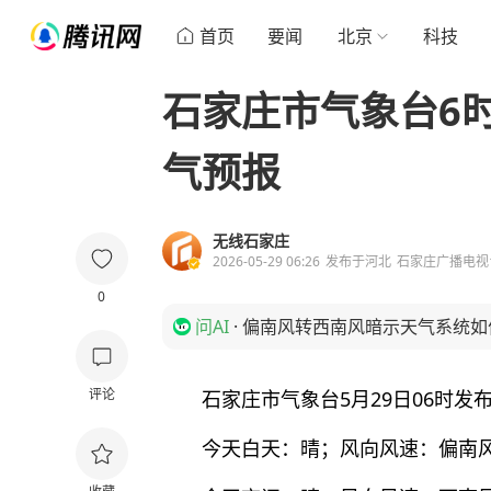
首页
要闻
北京
科技
石家庄市气象台6
气预报
无线石家庄
2026-05-29 06:26
发布于
河北
石家庄广播电视
0
问AI
·
偏南风转西南风暗示天气系统如
评论
石家庄市气象台5月29日06时发
今天白天：晴；风向风速：偏南风