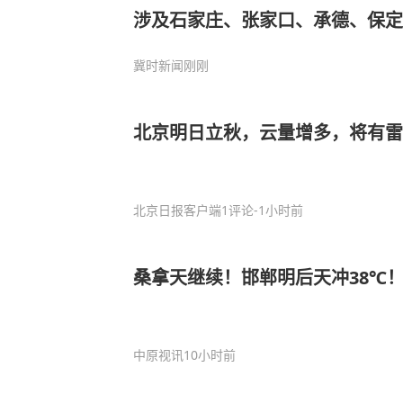
涉及石家庄、张家口、承德、保定...
冀时新闻
刚刚
北京明日立秋，云量增多，将有雷
北京日报客户端
1评论
-1小时前
桑拿天继续！邯郸明后天冲38℃
中原视讯
10小时前