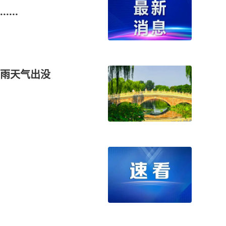
...
雨天气出没
！