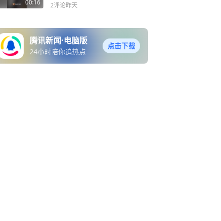
市民出行安全
00:16
2评论
昨天
腾讯新闻·电脑版
点击下载
24小时陪你追热点