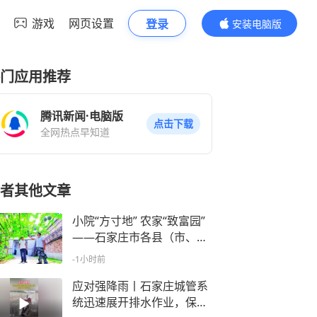
游戏
网页设置
登录
安装电脑版
内容更精彩
门应用推荐
腾讯新闻·电脑版
点击下载
全网热点早知道
者其他文章
小院“方寸地” 农家“致富园”
——石家庄市各县（市、
区）积极探索庭院经济多元
-1小时前
化发展新路径
应对强降雨丨石家庄城管系
统迅速展开排水作业，保障