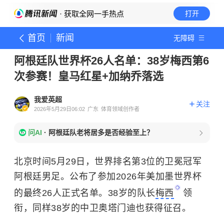
· 获取全网一手热点
打开
首页
新闻
无障碍
阿根廷队世界杯26人名单：38岁梅西第6
次参赛！皇马红星+加纳乔落选
我爱英超
关注
2026年5月29日06:02
广东
体育领域创作者
问AI
·
阿根廷队老将居多是否经验至上？
北京时间5月29日，世界排名第3位的卫冕冠军
阿根廷男足。公布了参加2026年美加墨世界杯
的最终26人正式名单。38岁的队长
梅西
领
衔，同样38岁的中卫奥塔门迪也获得征召。