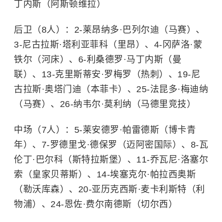
丁内斯（阿斯顿维拉）
后卫（8人）：2-莱昂纳多·巴列尔迪（马赛）、
3-尼古拉斯·塔利亚菲科（里昂）、4-冈萨洛·蒙
铁尔（河床）、6-利桑德罗·马丁内斯（曼
联）、13-克里斯蒂安·罗梅罗（热刺）、19-尼
古拉斯·奥塔门迪（本菲卡）、25-法昆多·梅迪纳
（马赛）、26-纳韦尔·莫利纳（马德里竞技）
中场（7人）：5-莱安德罗·帕雷德斯（博卡青
年）、7-罗德里戈·德保罗（迈阿密国际）、8-瓦
伦丁·巴尔科（斯特拉斯堡）、11-乔瓦尼·洛塞尔
索（皇家贝蒂斯）、14-埃塞克尔·帕拉西奥斯
（勒沃库森）、20-亚历克西斯·麦卡利斯特（利
物浦）、24-恩佐·费尔南德斯（切尔西）