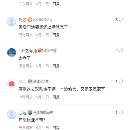
广东网友
5月29日
回复
赵鹏
3
奥塔门迪要是还上场就完了
河北网友
5月28日
回复
^o^之有道
2
太老了
河北网友
5月28日
回复
哄哄
1
感觉这支球队走不远，年龄偏大，又是卫冕冠军，
上海网友
5月29日
回复
心远
1
布恩迪亚不带？
天津网友
5月29日
回复