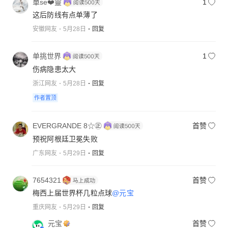
單se❤️靈
1
这后防线有点单薄了
安徽网友
5月28日
回复
单挑世界
1
伤病隐患太大
浙江网友
5月28日
回复
作者置顶
EVERGRANDE 8☆㊣
首赞
预祝阿根廷卫冕失败
广东网友
5月29日
回复
7654321
首赞
梅西上届世界杯几粒点球
@元宝
重庆网友
5月29日
回复
元宝
首赞