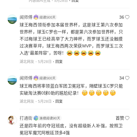
内容由AI生成
5月28日
回复
闻师傅
36
球王梅西领衔参加本届世界杯，这是球王第六次参加
世界杯，球玉C罗也一样，都是第六次参加世界杯，只
不过梅球王已经高举了大力神杯，而罗球玉还没触摸
过决赛草坪，球王梅西两次荣获MVP，而罗球玉三次
入选“最差阵容”，苦呀！
湖北网友
5月28日
回复
闻师傅
34
球王梅西将率领蓝白军团卫冕冠军，隔壁球玉C罗只能
实破淘汰赛0球0助的尴尬纪录！
湖北网友
5月28日
回复
打通街
首赞
还是四年前的夺冠班底，没有超级新人补强，按照卫
冕冠军魔咒阿根廷顶多4强