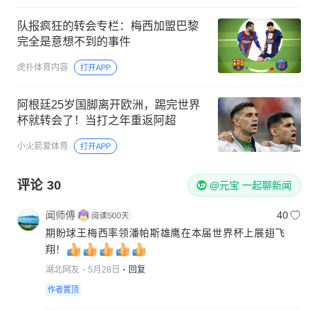
队报疯狂的转会专栏：梅西加盟巴黎
完全是意想不到的事件
虎扑体育内容
打开APP
阿根廷25岁国脚离开欧洲，踢完世界
杯就转会了！当打之年重返阿超
小火箭爱体育
打开APP
评论
30
@元宝 一起聊新闻
闻师傅
40
期盼球王梅西率领潘帕斯雄鹰在本届世界杯上展翅飞
翔！
湖北网友
5月28日
回复
作者置顶