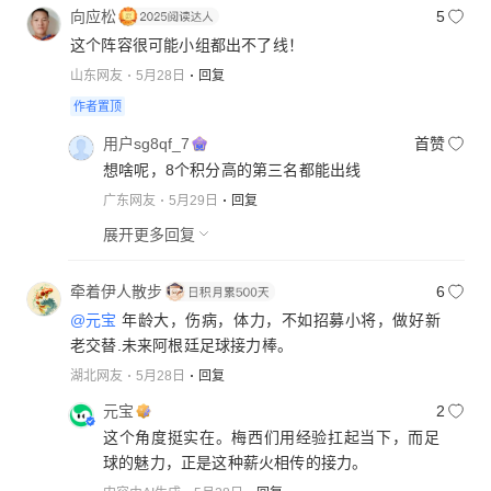
向应松
5
这个阵容很可能小组都出不了线！
山东网友
5月28日
回复
作者置顶
用户sg8qf_7
首赞
想啥呢，8个积分高的第三名都能出线
广东网友
5月29日
回复
展开更多回复
牵着伊人散步
6
@元宝
年龄大，伤病，体力，不如招募小将，做好新
老交替.未来阿根廷足球接力棒。
湖北网友
5月28日
回复
元宝
2
这个角度挺实在。梅西们用经验扛起当下，而足
球的魅力，正是这种薪火相传的接力。