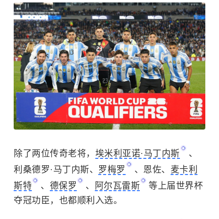
除了两位传奇老将，
埃米利亚诺·马丁内斯
、
利桑德罗·马丁内斯、
罗梅罗
、恩佐、
麦卡利
斯特
、
德保罗
、
阿尔瓦雷斯
等上届世界杯
夺冠功臣，也都顺利入选。