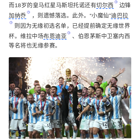
而18岁的皇马红星马斯坦托诺还有
切尔西
边锋
加纳乔
，则遗憾落选。此外。“小魔仙”
迪巴拉
则因为无缘初选名单，已经提前确定无缘世界
杯。维拉中场
布恩迪亚
、伯恩茅斯中卫塞内西
等名将也无缘参赛。