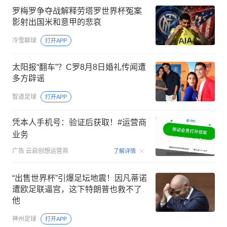
罗梅罗争夺战解释劳塔罗世界杯冤案
影射出国米和意甲的悲哀
冷雪聊球
打开APP
太阳报“翻车”？C罗8月8日婚礼传闻遭
多方辟谣
智道足球
打开APP
凭本人手机号：验证后获取！#运营商
业务
00:15
广告
云启创想运营商
了解详情
“出售世界杯”引爆足坛地震！因凡蒂诺
遭欧足联逼宫，这下特朗普也救不了
他
神州足球
打开APP