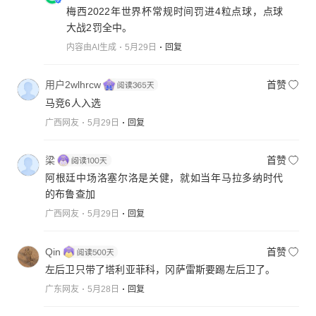
梅西2022年世界杯常规时间罚进4粒点球，点球
大战2罚全中。
内容由AI生成
5月29日
回复
用户2wlhrcw
首赞
马竞6人入选
广西网友
5月29日
回复
梁
首赞
阿根廷中场洛塞尔洛是关健，就如当年马拉多纳时代
的布鲁查加
广西网友
5月29日
回复
Qin
首赞
左后卫只带了塔利亚菲科，冈萨雷斯要踢左后卫了。
广东网友
5月28日
回复