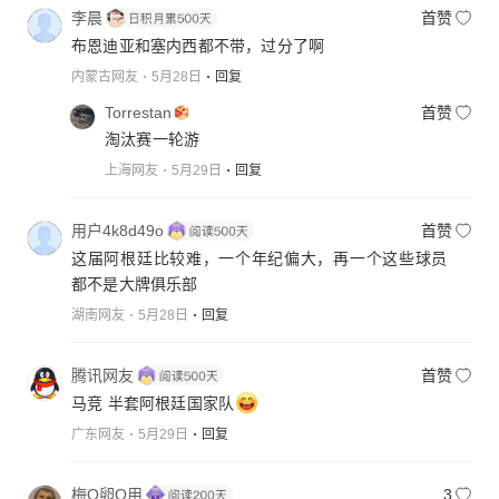
李晨
首赞
布恩迪亚和塞内西都不带，过分了啊
内蒙古网友
5月28日
回复
Torrestan
首赞
淘汰赛一轮游
上海网友
5月29日
回复
用户4k8d49o
首赞
这届阿根廷比较难，一个年纪偏大，再一个这些球员
都不是大牌俱乐部
湖南网友
5月28日
回复
腾讯网友
首赞
马竞 半套阿根廷国家队
广东网友
5月29日
回复
梅O卵O用
3